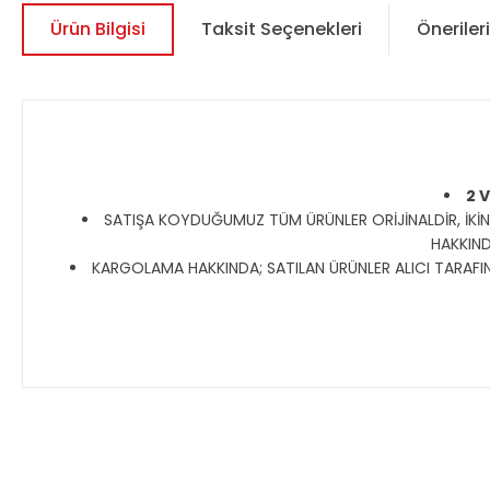
Ürün Bilgisi
Taksit Seçenekleri
Önerileri
2 
SATIŞA KOYDUĞUMUZ TÜM ÜRÜNLER ORİJİNALDİR, İKİN
HAKKIND
KARGOLAMA HAKKINDA; SATILAN ÜRÜNLER ALICI TARAFIND
Bu ürünün fiyat bilgisi, resim, ürün açıklamalarında ve diğer 
Görüş ve önerileriniz için teşekkür ederiz.