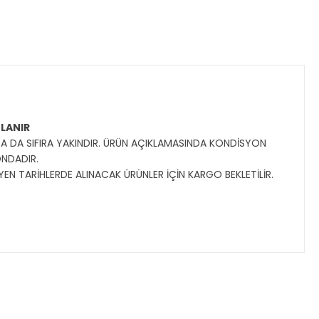
OLANIR
YA DA SIFIRA YAKINDIR. ÜRÜN AÇIKLAMASINDA KONDİSYON
ONDADIR.
YEN TARİHLERDE ALINACAK ÜRÜNLER İÇİN KARGO BEKLETİLİR.
ıza iletebilirsiniz.