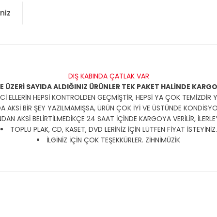
niz
DIŞ KABINDA ÇATLAK VAR
VE ÜZERİ SAYIDA ALDIĞINIZ ÜRÜNLER TEK PAKET HALİNDE KARG
Cİ ELLERİN HEPSİ KONTROLDEN GEÇMİŞTİR, HEPSİ YA ÇOK TEMİZDİR 
A AKSİ BİR ŞEY YAZILMAMIŞSA, ÜRÜN ÇOK İYİ VE ÜSTÜNDE KONDİSY
AN AKSİ BELİRTİLMEDİKÇE 24 SAAT İÇİNDE KARGOYA VERİLİR, İLERLE
TOPLU PLAK, CD, KASET, DVD LERİNİZ İÇİN LÜTFEN FİYAT İSTEYİNİZ.
İLGİNİZ İÇİN ÇOK TEŞEKKÜRLER. ZİHNİMÜZİK
konularda yetersiz gördüğünüz noktaları öneri formunu kullanarak tarafım