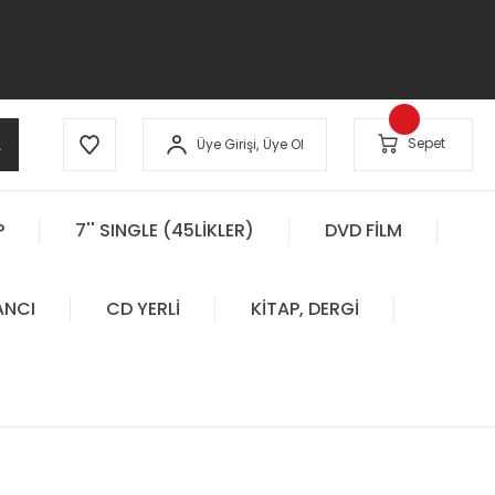
A
Sepet
Üye Girişi,
Üye Ol
P
7'' SINGLE (45LİKLER)
DVD FİLM
ANCI
CD YERLİ
KİTAP, DERGİ