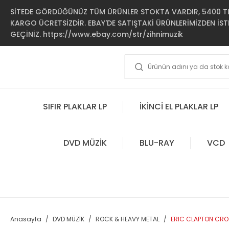
SİTEDE GÖRDÜĞÜNÜZ TÜM ÜRÜNLER STOKTA VARDIR, 5400 TL 
KARGO ÜCRETSİZDİR. EBAY'DE SATIŞTAKİ ÜRÜNLERİMİZDEN İSTE
GEÇİNİZ. https://www.ebay.com/str/zihnimuzik
SIFIR PLAKLAR LP
İKİNCİ EL PLAKLAR LP
DVD MÜZİK
BLU-RAY
VCD
Anasayfa
DVD MÜZİK
ROCK & HEAVY METAL
ERIC CLAPTON CROS