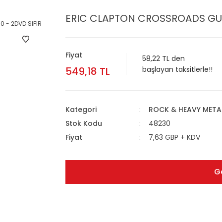
ERIC CLAPTON CROSSROADS GUIT
Fiyat
58,22 TL den
549,18 TL
başlayan taksitlerle!!
Kategori
ROCK & HEAVY META
Stok Kodu
48230
Fiyat
7,63 GBP + KDV
G