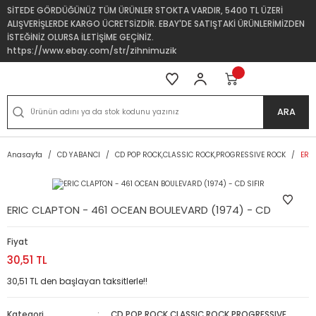
SİTEDE GÖRDÜĞÜNÜZ TÜM ÜRÜNLER STOKTA VARDIR, 5400 TL ÜZERİ
ALIŞVERİŞLERDE KARGO ÜCRETSİZDİR. EBAY'DE SATIŞTAKİ ÜRÜNLERİMİZDEN
İSTEĞİNİZ OLURSA İLETİŞİME GEÇİNİZ.
https://www.ebay.com/str/zihnimuzik
ARA
Anasayfa
CD YABANCI
CD POP ROCK,CLASSIC ROCK,PROGRESSIVE ROCK
ERIC
ERIC CLAPTON - 461 OCEAN BOULEVARD (1974) - CD SIFIR
Fiyat
30,51 TL
30,51 TL den başlayan taksitlerle!!
Kategori
CD POP ROCK,CLASSIC ROCK,PROGRESSIVE