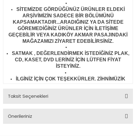
SİTEMİZDE GÖRDÜĞÜNÜZ ÜRÜNLER ELDEKİ
ARŞİVİMİZİN SADECE BİR BÖLÜMÜNÜ
KAPSAMAKTADIR...ARADIĞINIZ YA DA SİTEDE
GÖREMEDİĞİNİZ ÜRÜNLER İÇİN İLETİŞİME
GEÇEBİLİR VEYA KADIKÖY AKMAR PASAJINDAKİ
MAĞAZAMIZI ZİYARET EDEBİLİRSİNİZ.
SATMAK , DEĞERLENDİRMEK İSTEDİĞİNİZ PLAK,
CD, KASET, DVD LERİNİZ İÇİN LÜTFEN FİYAT
İSTEYİNİZ.
İLGİNİZ İÇİN ÇOK TEŞEKKÜRLER. ZİHNİMÜZİK
Taksit Seçenekleri
Önerileriniz
Bu ürünün fiyat bilgisi, resim, ürün açıklamalarında ve diğer
konularda yetersiz gördüğünüz noktaları öneri formunu