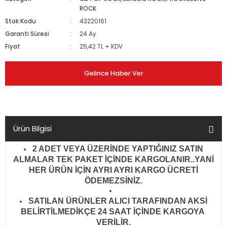
ROCK
Stok Kodu
43220161
Garanti Süresi
24 Ay
Fiyat
25,42 TL + KDV
Gelince Haber Ver
Ürün Bilgisi
2 ADET VEYA ÜZERİNDE YAPTIĞINIZ SATIN
ALMALAR TEK PAKET İÇİNDE KARGOLANIR..YANİ
HER ÜRÜN İÇİN AYRI AYRI KARGO ÜCRETİ
ÖDEMEZSİNİZ.
SATILAN ÜRÜNLER ALICI TARAFINDAN AKSİ
BELİRTİLMEDİKÇE 24 SAAT İÇİNDE KARGOYA
VERİLİR
.