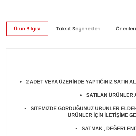
Ürün Bilgisi
Taksit Seçenekleri
Önerileri
2 ADET VEYA ÜZERİNDE YAPTIĞINIZ SATIN A
SATILAN ÜRÜNLER A
SİTEMİZDE GÖRDÜĞÜNÜZ ÜRÜNLER ELDEKİ 
ÜRÜNLER İÇİN İLETİŞİME G
SATMAK , DEĞERLENDİR