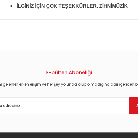
İLGİNİZ İÇİN ÇOK TEŞEKKÜRLER. ZİHNİMÜZİK
konularda yetersiz gördüğünüz noktaları öneri formunu kullanarak tarafım
E-bülten Aboneliği
i gelenler, erken erişim ve her şey yolunda olup olmadığına dair içeriden bi
Gönder