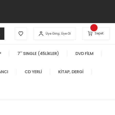
A
Sepet
Üye Girişi,
Üye Ol
P
7'' SINGLE (45LİKLER)
DVD FİLM
ANCI
CD YERLİ
KİTAP, DERGİ