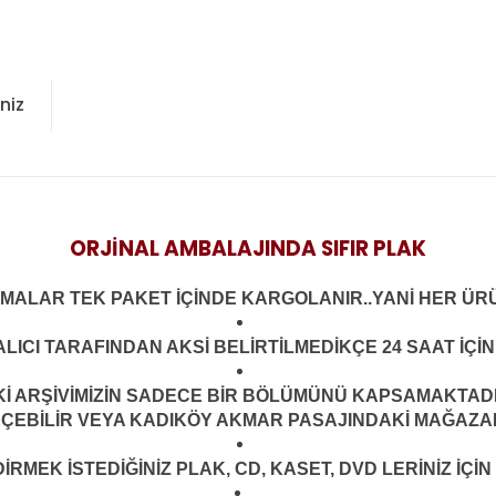
niz
ORJİNAL AMBALAJINDA SIFIR PLAK
LMALAR TEK PAKET İÇİNDE KARGOLANIR..YANİ HER ÜRÜ
LICI TARAFINDAN AKSİ BELİRTİLMEDİKÇE 24 SAAT İÇ
ARŞİVİMİZİN SADECE BİR BÖLÜMÜNÜ KAPSAMAKTADIR.
EÇEBİLİR VEYA KADIKÖY AKMAR PASAJINDAKİ MAĞAZAMI
MEK İSTEDİĞİNİZ PLAK, CD, KASET, DVD LERİNİZ İÇİN 