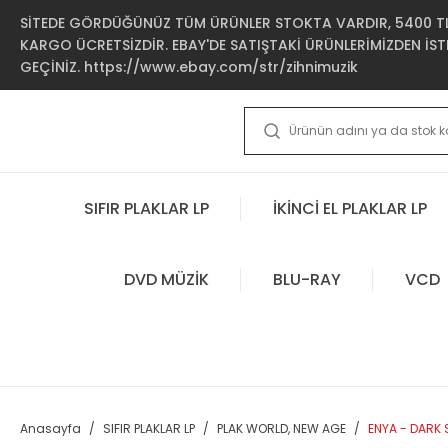
SİTEDE GÖRDÜĞÜNÜZ TÜM ÜRÜNLER STOKTA VARDIR, 5400 TL 
KARGO ÜCRETSİZDİR. EBAY'DE SATIŞTAKİ ÜRÜNLERİMİZDEN İSTE
GEÇİNİZ. https://www.ebay.com/str/zihnimuzik
SIFIR PLAKLAR LP
İKİNCİ EL PLAKLAR LP
DVD MÜZİK
BLU-RAY
VCD
Anasayfa
SIFIR PLAKLAR LP
PLAK WORLD, NEW AGE
ENYA - DARK S