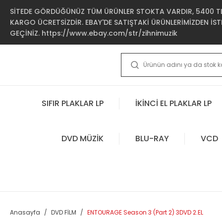
SİTEDE GÖRDÜĞÜNÜZ TÜM ÜRÜNLER STOKTA VARDIR, 5400 TL 
KARGO ÜCRETSİZDİR. EBAY'DE SATIŞTAKİ ÜRÜNLERİMİZDEN İSTE
GEÇİNİZ. https://www.ebay.com/str/zihnimuzik
SIFIR PLAKLAR LP
İKİNCİ EL PLAKLAR LP
DVD MÜZİK
BLU-RAY
VCD
Anasayfa
DVD FİLM
ENTOURAGE Season 3 (Part 2) 3DVD 2.EL