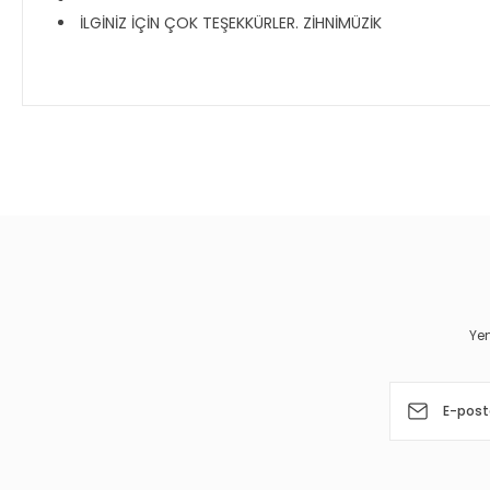
İLGİNİZ İÇİN ÇOK TEŞEKKÜRLER. ZİHNİMÜZİK
Bu ürünün fiyat bilgisi, resim, ürün açıklamalarında ve diğer 
Görüş ve önerileriniz için teşekkür ederiz.
Ürün resmi kalitesiz, bozuk veya görüntülenemiyor.
Ürün açıklamasında eksik bilgiler bulunuyor.
Ürün bilgilerinde hatalar bulunuyor.
Yen
Ürün fiyatı diğer sitelerden daha pahalı.
Bu ürüne benzer farklı alternatifler olmalı.