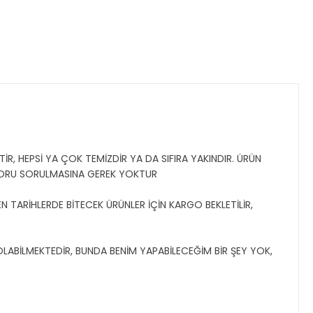
İR, HEPSİ YA ÇOK TEMİZDİR YA DA SIFIRA YAKINDIR. ÜRÜN
SORU SORULMASINA GEREK YOKTUR
N TARİHLERDE BİTECEK ÜRÜNLER İÇİN KARGO BEKLETİLİR,
 OLABİLMEKTEDİR, BUNDA BENİM YAPABİLECEĞİM BİR ŞEY YOK,