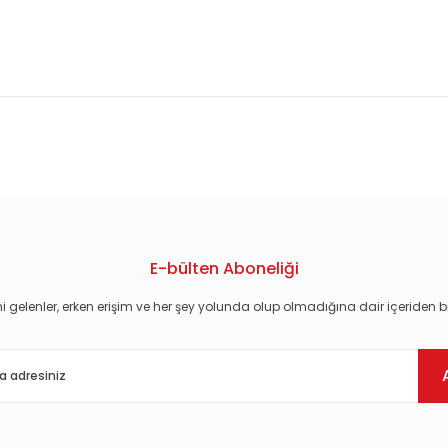
konularda yetersiz gördüğünüz noktaları öneri formunu kullanarak tarafım
E-bülten Aboneliği
i gelenler, erken erişim ve her şey yolunda olup olmadığına dair içeriden bi