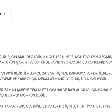
niz
US, ÇİN MALI DEĞİLDİR, İKİNCİ ELLERİN HEPSİ KONTROLDEN GEÇMİŞT
AM, ÜRÜN ÇOK İYİ VE ÜSTÜNDE KONDİSYONDADIR. BU KONULARDA 
 AKSİ BELİRTİLMEDİKÇE 24 SAAT İÇİNDE KARGOYA VERİLİR, İLERLEYE
U ÖDEME VE KARGO İÇİN MESAJ ATMANIZ İYİ OLUR, DİYALOG İYİDİR.
ER ZAMAN ŞUBEYE TESLİM ETTİĞİM HALDE BAZI ALICILAR İÇİN PAHALI
ABUL ETMEK MÜMKÜN DEĞİL .
TOPLU PLAK, CD, KASET, DVD LERİNİZ İÇİN LÜTFEN FİYAT İSTEYİNİZ.