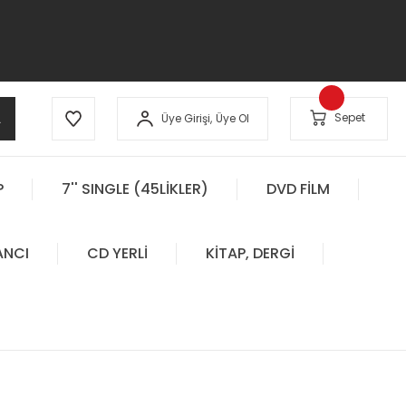
A
Sepet
Üye Girişi,
Üye Ol
P
7'' SINGLE (45LİKLER)
DVD FİLM
ANCI
CD YERLİ
KİTAP, DERGİ