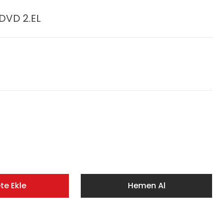
DVD 2.EL
te Ekle
Hemen Al