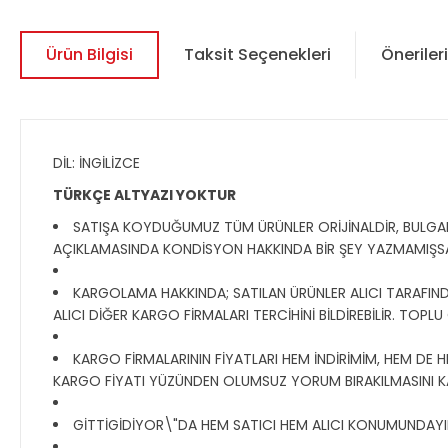
Ürün Bilgisi
Taksit Seçenekleri
Önerileri
DİL: İNGİLİZCE
TÜRKÇE ALTYAZI YOKTUR
SATIŞA KOYDUĞUMUZ TÜM ÜRÜNLER ORİJİNALDİR, BULGAR, R
AÇIKLAMASINDA KONDİSYON HAKKINDA BİR ŞEY YAZMAMIŞS
KARGOLAMA HAKKINDA; SATILAN ÜRÜNLER ALICI TARAFINDAN
ALICI DİĞER KARGO FİRMALARI TERCİHİNİ BİLDİREBİLİR. TOPL
KARGO FİRMALARININ FİYATLARI HEM İNDİRİMİM, HEM DE H
KARGO FİYATI YÜZÜNDEN OLUMSUZ YORUM BIRAKILMASINI K
GİTTİGİDİYOR\"DA HEM SATICI HEM ALICI KONUMUNDAYIM, 