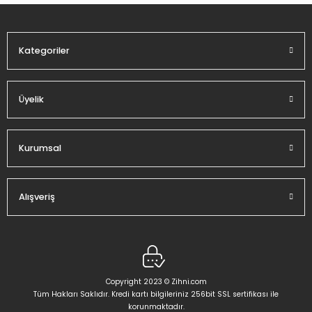
Ürün fiyatı diğer sitelerden daha pahalı.
Bu ürüne benzer farklı alternatifler olmalı.
Kategoriler
Üyelik
Gönder
Kurumsal
Alışveriş
Copyright 2023 © Zihni.com
Tüm Hakları Saklıdır. Kredi kartı bilgileriniz 256bit SSL sertifikası ile
korunmaktadır.