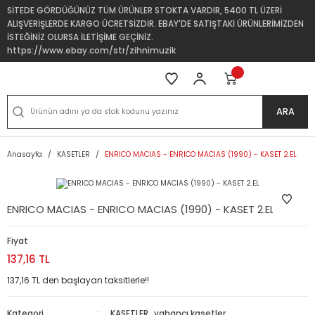
SİTEDE GÖRDÜĞÜNÜZ TÜM ÜRÜNLER STOKTA VARDIR, 5400 TL ÜZERİ
ALIŞVERİŞLERDE KARGO ÜCRETSİZDİR. EBAY'DE SATIŞTAKİ ÜRÜNLERİMİZDEN
İSTEĞİNİZ OLURSA İLETİŞİME GEÇİNİZ.
https://www.ebay.com/str/zihnimuzik
ARA
Anasayfa
KASETLER
ENRICO MACIAS - ENRICO MACIAS (1990) - KASET 2.EL
ENRICO MACIAS - ENRICO MACIAS (1990) - KASET 2.EL
Fiyat
137,16 TL
137,16 TL den başlayan taksitlerle!!
Kategori
KASETLER
,
yabancı kasetler