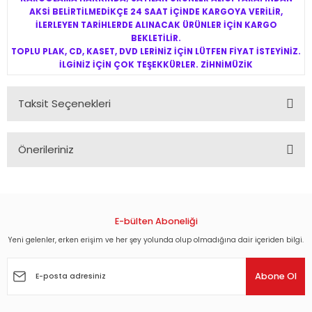
AKSİ BELİRTİLMEDİKÇE 24 SAAT İÇİNDE KARGOYA VERİLİR,
İLERLEYEN TARİHLERDE ALINACAK ÜRÜNLER İÇİN KARGO
BEKLETİLİR.
TOPLU PLAK, CD, KASET, DVD LERİNİZ İÇİN LÜTFEN FİYAT İSTEYİNİZ.
İLGİNİZ İÇİN ÇOK TEŞEKKÜRLER. ZİHNİMÜZİK
Taksit Seçenekleri
Önerileriniz
Bu ürünün fiyat bilgisi, resim, ürün açıklamalarında ve diğer
konularda yetersiz gördüğünüz noktaları öneri formunu
kullanarak tarafımıza iletebilirsiniz.
Görüş ve önerileriniz için teşekkür ederiz.
E-bülten Aboneliği
Yeni gelenler, erken erişim ve her şey yolunda olup olmadığına dair içeriden bilgi.
Ürün resmi kalitesiz, bozuk veya görüntülenemiyor.
Ürün açıklamasında eksik bilgiler bulunuyor.
Abone Ol
Ürün bilgilerinde hatalar bulunuyor.