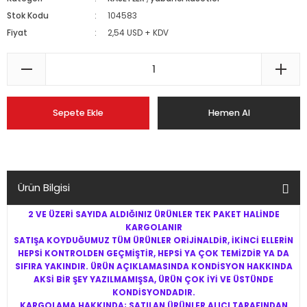
Stok Kodu
104583
Fiyat
2,54 USD + KDV
Sepete Ekle
Hemen Al
Ürün Bilgisi
2 VE ÜZERİ SAYIDA ALDIĞINIZ ÜRÜNLER TEK PAKET HALİNDE
KARGOLANIR
SATIŞA KOYDUĞUMUZ TÜM ÜRÜNLER ORİJİNALDİR, İKİNCİ ELLERİN
HEPSİ KONTROLDEN GEÇMİŞTİR, HEPSİ YA ÇOK TEMİZDİR YA DA
SIFIRA YAKINDIR. ÜRÜN AÇIKLAMASINDA KONDİSYON HAKKINDA
AKSİ BİR ŞEY YAZILMAMIŞSA, ÜRÜN ÇOK İYİ VE ÜSTÜNDE
KONDİSYONDADIR.
KARGOLAMA HAKKINDA; SATILAN ÜRÜNLER ALICI TARAFINDAN