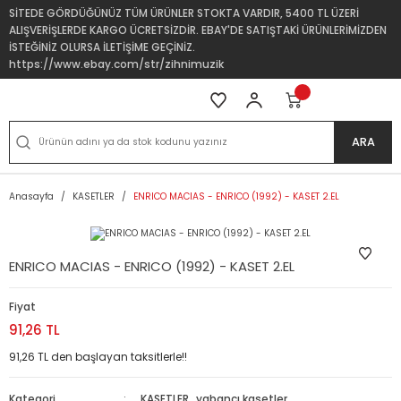
SİTEDE GÖRDÜĞÜNÜZ TÜM ÜRÜNLER STOKTA VARDIR, 5400 TL ÜZERİ
ALIŞVERİŞLERDE KARGO ÜCRETSİZDİR. EBAY'DE SATIŞTAKİ ÜRÜNLERİMİZDEN
İSTEĞİNİZ OLURSA İLETİŞİME GEÇİNİZ.
https://www.ebay.com/str/zihnimuzik
ARA
Anasayfa
KASETLER
ENRICO MACIAS - ENRICO (1992) - KASET 2.EL
ENRICO MACIAS - ENRICO (1992) - KASET 2.EL
Fiyat
91,26 TL
91,26 TL den başlayan taksitlerle!!
Kategori
KASETLER
,
yabancı kasetler