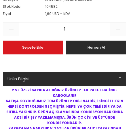
Stok Kodu
104582
Fiyat
1,69 USD + KDV
Sepete Ekle
Hemen Al
Ürün Bilgisi
2 VE ÜZERİ SAYIDA ALDIĞINIZ ÜRÜNLER TEK PAKET HALİNDE
KARGOLANIR
SATIŞA KOYDUĞUMUZ TÜM ÜRÜNLER ORİJİNALDİR, İKİNCİ ELLERİN
HEPSİ KONTROLDEN GEÇMİŞTİR, HEPSİ YA ÇOK TEMİZDİR YA DA
SIFIRA YAKINDIR. ÜRÜN AÇIKLAMASINDA KONDİSYON HAKKINDA
AKSİ BİR ŞEY YAZILMAMIŞSA, ÜRÜN ÇOK İYİ VE ÜSTÜNDE
KONDİSYONDADIR.
KARGOLAMA HAKKINDA; SATILAN ÜRÜNLER ALICI TARAFINDAN