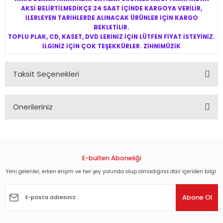
AKSİ BELİRTİLMEDİKÇE 24 SAAT İÇİNDE KARGOYA VERİLİR,
İLERLEYEN TARİHLERDE ALINACAK ÜRÜNLER İÇİN KARGO
BEKLETİLİR.
TOPLU PLAK, CD, KASET, DVD LERİNİZ İÇİN LÜTFEN FİYAT İSTEYİNİZ.
İLGİNİZ İÇİN ÇOK TEŞEKKÜRLER. ZİHNİMÜZİK
Taksit Seçenekleri
Önerileriniz
Bu ürünün fiyat bilgisi, resim, ürün açıklamalarında ve diğer
konularda yetersiz gördüğünüz noktaları öneri formunu
kullanarak tarafımıza iletebilirsiniz.
Görüş ve önerileriniz için teşekkür ederiz.
E-bülten Aboneliği
Yeni gelenler, erken erişim ve her şey yolunda olup olmadığına dair içeriden bilgi.
Ürün resmi kalitesiz, bozuk veya görüntülenemiyor.
Ürün açıklamasında eksik bilgiler bulunuyor.
Abone Ol
Ürün bilgilerinde hatalar bulunuyor.