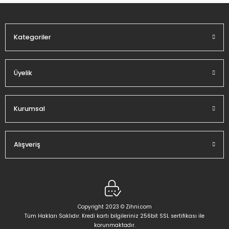
Ürün fiyatı diğer sitelerden daha pahalı.
Bu ürüne benzer farklı alternatifler olmalı.
Kategoriler
Üyelik
Gönder
Kurumsal
Alışveriş
Copyright 2023 © Zihni.com
Tüm Hakları Saklıdır. Kredi kartı bilgileriniz 256bit SSL sertifikası ile
korunmaktadır.