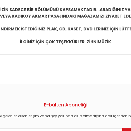
ZİN SADECE BİR BÖLÜMÜNÜ KAPSAMAKTADIR...ARADIĞINIZ YA D
 VEYA KADIKÖY AKMAR PASAJINDAKİ MAĞAZAMIZI ZİYARET EDEB
DİRMEK İSTEDİĞİNİZ PLAK, CD, KASET, DVD LERİNİZ İÇİN LÜTFE
İLGİNİZ İÇİN ÇOK TEŞEKKÜRLER. ZİHNİMÜZİK
konularda yetersiz gördüğünüz noktaları öneri formunu kullanarak tarafım
E-bülten Aboneliği
i gelenler, erken erişim ve her şey yolunda olup olmadığına dair içeriden bi