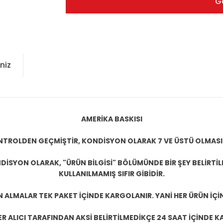
G
niz
AMERİKA BASKISI
KONTROLDEN GEÇMİŞTİR, KONDİSYON OLARAK 7 VE ÜSTÜ OLMASI
DİSYON OLARAK, "ÜRÜN BİLGİSİ" BÖLÜMÜNDE BİR ŞEY BELİRTİ
KULLANILMAMIŞ SIFIR GİBİDİR.
N ALMALAR TEK PAKET İÇİNDE KARGOLANIR. YANİ HER ÜRÜN İÇİ
R ALICI TARAFINDAN AKSİ BELİRTİLMEDİKÇE 24 SAAT İÇİNDE K