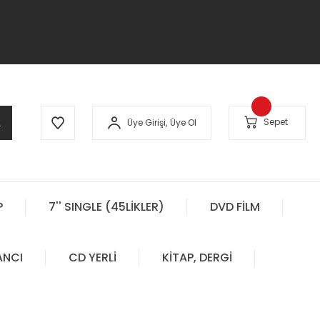
A
Sepet
Üye Girişi,
Üye Ol
P
7'' SINGLE (45LİKLER)
DVD FİLM
ANCI
CD YERLİ
KİTAP, DERGİ