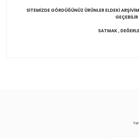
SİTEMİZDE GÖRDÜĞÜNÜZ ÜRÜNLER ELDEKİ ARŞİVİMİ
GEÇEBİLİR
SATMAK , DEĞERLEN
Bu ürünün fiyat bilgisi, resim, ürün açıklamalarında ve diğer 
Görüş ve önerileriniz için teşekkür ederiz.
Ürün resmi kalitesiz, bozuk veya görüntülenemiyor.
Ürün açıklamasında eksik bilgiler bulunuyor.
Ürün bilgilerinde hatalar bulunuyor.
Yen
Ürün fiyatı diğer sitelerden daha pahalı.
Bu ürüne benzer farklı alternatifler olmalı.