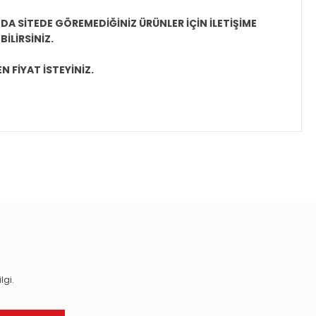
A SİTEDE GÖREMEDİĞİNİZ ÜRÜNLER İÇİN İLETİŞİME
İLİRSİNİZ.
N FİYAT İSTEYİNİZ.
ıza iletebilirsiniz.
lgi.