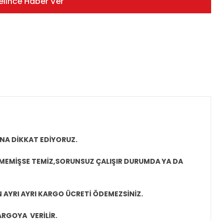
elince Haber Ver
NA DİKKAT EDİYORUZ.
LMEMİŞSE TEMİZ,SORUNSUZ ÇALIŞIR DURUMDA YA DA
N AYRI AYRI KARGO ÜCRETİ ÖDEMEZSİNİZ.
ARGOYA VERİLİR.