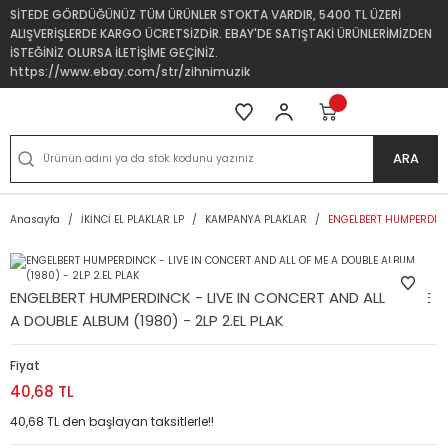
SİTEDE GÖRDÜĞÜNÜZ TÜM ÜRÜNLER STOKTA VARDIR, 5400 TL ÜZERİ
ALIŞVERİŞLERDE KARGO ÜCRETSİZDİR. EBAY'DE SATIŞTAKİ ÜRÜNLERİMİZDEN
İSTEĞİNİZ OLURSA İLETİŞİME GEÇİNİZ.
https://www.ebay.com/str/zihnimuzik
ARA
Anasayfa
İKİNCİ EL PLAKLAR LP
KAMPANYA PLAKLAR
ENGELBERT HUMPERDINCK
ENGELBERT HUMPERDINCK - LIVE IN CONCERT AND ALL OF ME
A DOUBLE ALBUM (1980) - 2LP 2.EL PLAK
Fiyat
40,68 TL
40,68 TL den başlayan taksitlerle!!