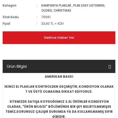
Kategori
KAMPANYA PLAKLAR
,
PLAK EASY LISTENING,
OLDIES, CHRISTMAS
Stok Kodu
75661
Fiyat
33,90 TL + KDV
Gelince Haber Ver
Ürün Bilgisi
AMERİKAN BASKI
İKİNCİ EL PLAKLAR KONTROLDEN GEÇMİŞTİR, KONDİSYON OLARAK
7 VE ÜSTÜ OLMASINA DİKKAT EDİYORUZ.
SİTEMİZDE SATIŞA KOYDUĞUMUZ 2.EL ÜRÜNLER KONDİSYON
OLARAK, "ÜRÜN BİLGİSİ" BÖLÜMÜNDE BİR ŞEY BELİRTİLMEMİŞSE
TEMİZ,SORUNSUZ ÇALIŞIR DURUMDA YA DA KULLANILMAMIŞ SIFIR
GİBİDİR.