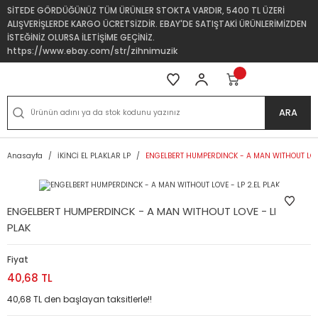
SİTEDE GÖRDÜĞÜNÜZ TÜM ÜRÜNLER STOKTA VARDIR, 5400 TL ÜZERİ
ALIŞVERİŞLERDE KARGO ÜCRETSİZDİR. EBAY'DE SATIŞTAKİ ÜRÜNLERİMİZDEN
İSTEĞİNİZ OLURSA İLETİŞİME GEÇİNİZ.
https://www.ebay.com/str/zihnimuzik
ARA
Anasayfa
İKİNCİ EL PLAKLAR LP
ENGELBERT HUMPERDINCK - A MAN WITHOUT LOVE
ENGELBERT HUMPERDINCK - A MAN WITHOUT LOVE - LP 2.EL
PLAK
Fiyat
40,68 TL
40,68 TL den başlayan taksitlerle!!