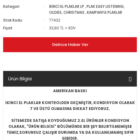
Kategori
İKİNCİ EL PLAKLAR LP
,
PLAK EASY LISTENING,
OLDIES, CHRISTMAS
,
KAMPANYA PLAKLAR
Stok Kodu
77432
Fiyat
33,90 TL + KDV
Gelince Haber Ver
Ürün Bilgisi
AMERİKAN BASKI
İKİNCİ EL PLAKLAR KONTROLDEN GEÇMİŞTİR, KONDİSYON OLARAK
7 VE ÜSTÜ OLMASINA DİKKAT EDİYORUZ.
SİTEMİZDE SATIŞA KOYDUĞUMUZ 2.EL ÜRÜNLER KONDİSYON
OLARAK, "ÜRÜN BİLGİSİ" BÖLÜMÜNDE BİR ŞEY BELİRTİLMEMİŞSE
TEMİZ,SORUNSUZ ÇALIŞIR DURUMDA YA DA KULLANILMAMIŞ SIFIR
GİBİDİR.