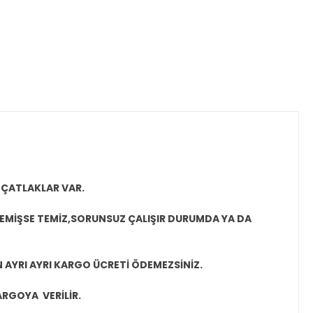
 ÇATLAKLAR VAR.
MEMİŞSE TEMİZ,SORUNSUZ ÇALIŞIR DURUMDA YA DA
N AYRI AYRI KARGO ÜCRETİ ÖDEMEZSİNİZ.
ARGOYA VERİLİR.