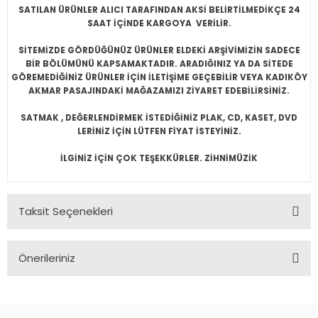
SATILAN ÜRÜNLER ALICI TARAFINDAN AKSİ BELİRTİLMEDİKÇE 24
SAAT İÇİNDE KARGOYA VERİLİR.
SİTEMİZDE GÖRDÜĞÜNÜZ ÜRÜNLER ELDEKİ ARŞİVİMİZİN SADECE
BİR BÖLÜMÜNÜ KAPSAMAKTADIR. ARADIĞINIZ YA DA SİTEDE
GÖREMEDİĞİNİZ ÜRÜNLER İÇİN İLETİŞİME GEÇEBİLİR VEYA KADIKÖY
AKMAR PASAJINDAKİ MAĞAZAMIZI ZİYARET EDEBİLİRSİNİZ.
SATMAK , DEĞERLENDİRMEK İSTEDİĞİNİZ PLAK, CD, KASET, DVD
LERİNİZ İÇİN LÜTFEN FİYAT İSTEYİNİZ.
İLGİNİZ İÇİN ÇOK TEŞEKKÜRLER. ZİHNİMÜZİK
Taksit Seçenekleri
Önerileriniz
Bu ürünün fiyat bilgisi, resim, ürün açıklamalarında ve diğer
konularda yetersiz gördüğünüz noktaları öneri formunu
kullanarak tarafımıza iletebilirsiniz.