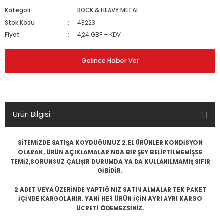
Kategori
ROCK & HEAVY METAL
Stok Kodu
48223
Fiyat
4,24 GBP + KDV
Gelince Haber Ver
Ürün Bilgisi
SİTEMİZDE SATIŞA KOYDUĞUMUZ 2.EL ÜRÜNLER KONDİSYON
OLARAK, ÜRÜN AÇIKLAMALARINDA BİR ŞEY BELİRTİLMEMİŞSE
TEMİZ,SORUNSUZ ÇALIŞIR DURUMDA YA DA KULLANILMAMIŞ SIFIR
GİBİDİR.
2 ADET VEYA ÜZERİNDE YAPTIĞINIZ SATIN ALMALAR TEK PAKET
İÇİNDE KARGOLANIR. YANİ HER ÜRÜN İÇİN AYRI AYRI KARGO
ÜCRETİ ÖDEMEZSİNİZ.