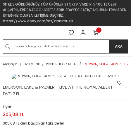
SİTEDE GÖRDÜĞÜNÜZ TÜM ÜRÜNLER STOKTA VARDIR, 5400 TL ÜZERİ
ALIŞVERİŞLERDE KARGO ÜCRETSİZDİR. EBAY'DE SATIŞTAKİ ÜRÜNLERİMİZDEN
İSTEĞİNİZ OLURSA İLETİŞİME GEÇİNİZ.
https://www.ebay.com/str/zihnimuzik
ARA
Anasayfa
DVD MÜZİK
ROCK & HEAVY METAL
EMERSON, LAKE & PALMER - LIVE 
EMERSON, LAKE & PALMER - LIVE AT THE ROYAL ALBERT HALL -
DVD 2.EL
Fiyat
305,08 TL
305,08 TL den başlayan taksitlerle!!