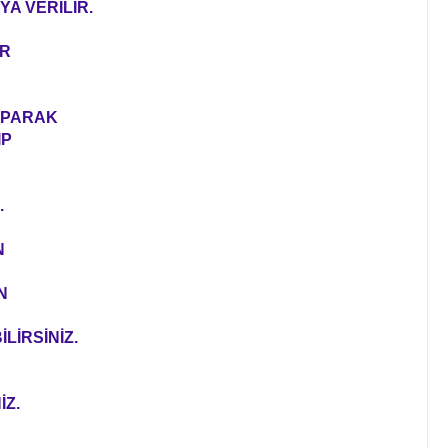
YA VERİLİR.
ER
YAPARAK
IP
.
N
N
LİRSİNİZ.
İZ.