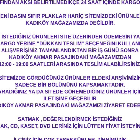
FINDAN AKSİ BELİRTİLMEDİKÇE 24 SAAT İÇİNDE KARGO
ENİ BASIM SIFIR PLAKLAR HARİÇ SİTEMİZDEKİ ÜRÜNL
KADIKÖY MAĞAZAMIZDA DEĞİLDİR.
İSTEDİĞİNİZ ÜRÜNLERİ SİTE ÜZERİNDEN ÖDEMESİNİ 
ARGO YERİNE "DÜKKAN TESLİM" SEÇENEĞİNİ KULLAN
ALIŞVERİŞİNİZ TAMAMLANDIKTAN BİR İŞ GÜNÜ SONRA
KADIKÖY AKMAR PASAJINDAKİ MAĞAZAMIZDAN
12:00 - 19:00 SAATLERİ ARASINDA TESLİM ALABİLİRSİNİZ
SİTEMİZDE GÖRDÜĞÜNÜZ ÜRÜNLER ELDEKİ ARŞİVİMİZİ
SADECE BİR BÖLÜMÜNÜ KAPSAMAKTADIR.
ARADIĞINIZ YA DA SİTEDE GÖREMEDİĞİNİZ ÜRÜNLER İÇİ
İLETİŞİME GEÇEBİLİR
IKÖY AKMAR PASAJINDAKİ MAĞAZAMIZI ZİYARET EDEBİ
SATMAK , DEĞERLENDİRMEK İSTEDİĞİNİZ
AK, CD, KASET, DVD LERİNİZ İÇİN LÜTFEN FİYAT İSTEYİN
İLGİNİZ İÇİN ÇOK TEŞEKKÜRLER. ZİHNİMÜZİK