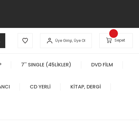
A
Sepet
Üye Girişi,
Üye Ol
P
7'' SINGLE (45LİKLER)
DVD FİLM
ANCI
CD YERLİ
KİTAP, DERGİ