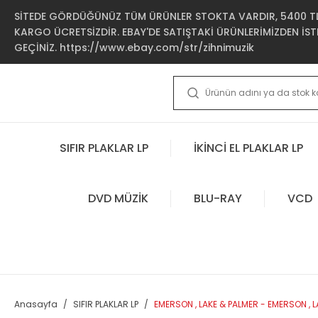
SİTEDE GÖRDÜĞÜNÜZ TÜM ÜRÜNLER STOKTA VARDIR, 5400 TL 
KARGO ÜCRETSİZDİR. EBAY'DE SATIŞTAKİ ÜRÜNLERİMİZDEN İSTE
GEÇİNİZ. https://www.ebay.com/str/zihnimuzik
SIFIR PLAKLAR LP
İKİNCİ EL PLAKLAR LP
DVD MÜZİK
BLU-RAY
VCD
Anasayfa
SIFIR PLAKLAR LP
EMERSON , LAKE & PALMER - EMERSON , LA