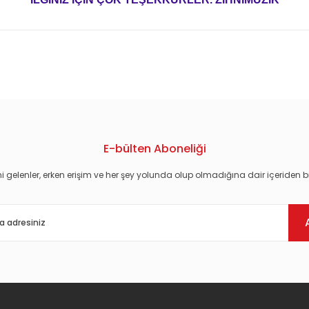
konularda yetersiz gördüğünüz noktaları öneri formunu kullanarak tarafım
E-bülten Aboneliği
i gelenler, erken erişim ve her şey yolunda olup olmadığına dair içeriden bi
Gönder