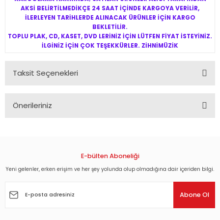
AKSİ BELİRTİLMEDİKÇE 24 SAAT İÇİNDE KARGOYA VERİLİR,
İLERLEYEN TARİHLERDE ALINACAK ÜRÜNLER İÇİN KARGO
BEKLETİLİR.
TOPLU PLAK, CD, KASET, DVD LERİNİZ İÇİN LÜTFEN FİYAT İSTEYİNİZ.
İLGİNİZ İÇİN ÇOK TEŞEKKÜRLER. ZİHNİMÜZİK
Taksit Seçenekleri
Önerileriniz
Bu ürünün fiyat bilgisi, resim, ürün açıklamalarında ve diğer
konularda yetersiz gördüğünüz noktaları öneri formunu
kullanarak tarafımıza iletebilirsiniz.
Görüş ve önerileriniz için teşekkür ederiz.
E-bülten Aboneliği
Yeni gelenler, erken erişim ve her şey yolunda olup olmadığına dair içeriden bilgi.
Ürün resmi kalitesiz, bozuk veya görüntülenemiyor.
Ürün açıklamasında eksik bilgiler bulunuyor.
Abone Ol
Ürün bilgilerinde hatalar bulunuyor.