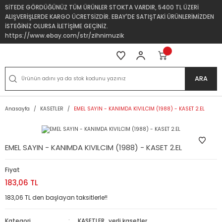
SİTEDE GÖRDÜĞÜNÜZ TÜM ÜRÜNLER STOKTA VARDIR, 5400 TL ÜZERİ
ALIŞVERİŞLERDE KARGO ÜCRETSİZDİR. EBAY'DE SATIŞTAKİ ÜRÜNLERİMİZDEN
İSTEĞİNİZ OLURSA İLETİŞİME GEÇİNİZ.
https://www.ebay.com/str/zihnimuzik
ARA
Anasayfa
KASETLER
EMEL SAYIN - KANIMDA KIVILCIM (1988) - KASET 2.EL
EMEL SAYIN - KANIMDA KIVILCIM (1988) - KASET 2.EL
Fiyat
183,06 TL
183,06 TL den başlayan taksitlerle!!
Kategori
KASETLER
,
yerli kasetler