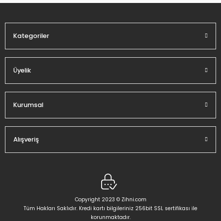
Ürün fiyatı diğer sitelerden daha pahalı.
Bu ürüne benzer farklı alternatifler olmalı.
Kategoriler
Üyelik
Gönder
Kurumsal
Alışveriş
Copyright 2023 © Zihni.com
Tüm Hakları Saklıdır. Kredi kartı bilgileriniz 256bit SSL sertifikası ile
korunmaktadır.