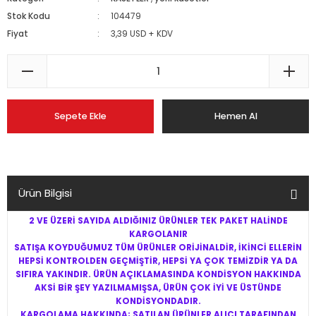
Stok Kodu
104479
Fiyat
3,39 USD + KDV
Sepete Ekle
Hemen Al
Ürün Bilgisi
2 VE ÜZERİ SAYIDA ALDIĞINIZ ÜRÜNLER TEK PAKET HALİNDE
KARGOLANIR
SATIŞA KOYDUĞUMUZ TÜM ÜRÜNLER ORİJİNALDİR, İKİNCİ ELLERİN
HEPSİ KONTROLDEN GEÇMİŞTİR, HEPSİ YA ÇOK TEMİZDİR YA DA
SIFIRA YAKINDIR. ÜRÜN AÇIKLAMASINDA KONDİSYON HAKKINDA
AKSİ BİR ŞEY YAZILMAMIŞSA, ÜRÜN ÇOK İYİ VE ÜSTÜNDE
KONDİSYONDADIR.
KARGOLAMA HAKKINDA; SATILAN ÜRÜNLER ALICI TARAFINDAN