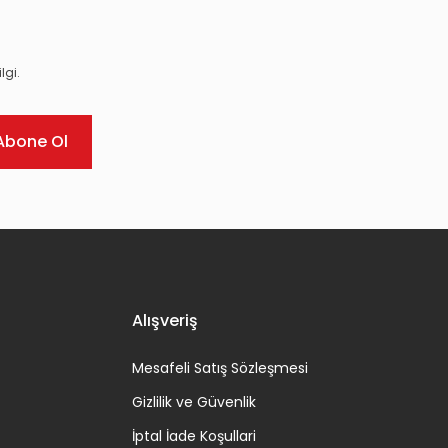
lgi.
Abone Ol
Alışveriş
Mesafeli Satış Sözleşmesi
Gizlilik ve Güvenlik
İptal İade Koşullari