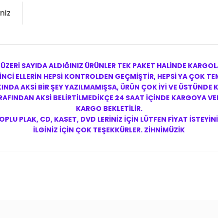
niz
 ÜZERİ SAYIDA ALDIĞINIZ ÜRÜNLER TEK PAKET HALİNDE KARGOL
NCİ ELLERİN HEPSİ KONTROLDEN GEÇMİŞTİR, HEPSİ YA ÇOK TEM
NDA AKSİ BİR ŞEY YAZILMAMIŞSA, ÜRÜN ÇOK İYİ VE ÜSTÜNDE
FINDAN AKSİ BELİRTİLMEDİKÇE 24 SAAT İÇİNDE KARGOYA VERİ
KARGO BEKLETİLİR.
OPLU PLAK, CD, KASET, DVD LERİNİZ İÇİN LÜTFEN FİYAT İSTEYİNİ
İLGİNİZ İÇİN ÇOK TEŞEKKÜRLER. ZİHNİMÜZİK
konularda yetersiz gördüğünüz noktaları öneri formunu kullanarak tarafım