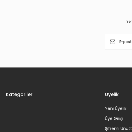
Ürün açıklamasında eksik bilgiler bulunuyor.
Ürün bilgilerinde hatalar bulunuyor.
Yen
Ürün fiyatı diğer sitelerden daha pahalı.
Bu ürüne benzer farklı alternatifler olmalı.
Kategoriler
Üyelik
Yeni Üyelik
Üye Girişi
Şifremi Unu