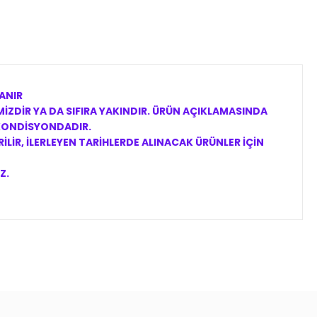
ANIR
İZDİR YA DA SIFIRA YAKINDIR. ÜRÜN AÇIKLAMASINDA
 KONDİSYONDADIR.
LİR, İLERLEYEN TARİHLERDE ALINACAK ÜRÜNLER İÇİN
Z.
ıza iletebilirsiniz.