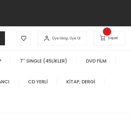
A
Sepet
Üye Girişi,
Üye Ol
P
7'' SINGLE (45LİKLER)
DVD FİLM
ANCI
CD YERLİ
KİTAP, DERGİ