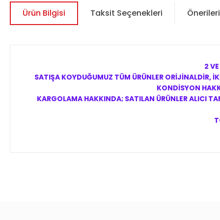
Ürün Bilgisi
Taksit Seçenekleri
Önerileri
2 VE
SATIŞA KOYDUĞUMUZ TÜM ÜRÜNLER ORİJİNALDİR, İKİ
KONDİSYON HAKKI
KARGOLAMA HAKKINDA; SATILAN ÜRÜNLER ALICI TARA
T
Bu ürünün fiyat bilgisi, resim, ürün açıklamalarında ve diğer 
Görüş ve önerileriniz için teşekkür ederiz.
Ürün resmi kalitesiz, bozuk veya görüntülenemiyor.