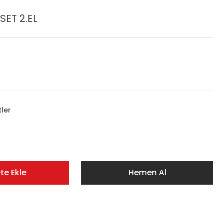
SET 2.EL
tler
te Ekle
Hemen Al