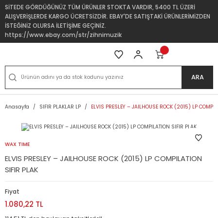
SİTEDE GÖRDÜĞÜNÜZ TÜM ÜRÜNLER STOKTA VARDIR, 5400 TL ÜZERİ
ALIŞVERİŞLERDE KARGO ÜCRETSİZDİR. EBAY'DE SATIŞTAKİ ÜRÜNLERİMİZDEN
İSTEĞİNİZ OLURSA İLETİŞİME GEÇİNİZ.
https://www.ebay.com/str/zihnimuzik
ARA
Anasayfa
SIFIR PLAKLAR LP
ELVIS PRESLEY ‎– JAILHOUSE ROCK (2015) LP COMPIL
WAX TIME
ELVIS PRESLEY ‎– JAILHOUSE ROCK (2015) LP COMPILATION
SIFIR PLAK
Fiyat
1.080,22 TL