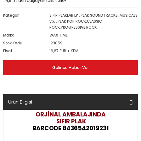
114,51 TL den başlayan taksitlerle!!
Kategori
SIFIR PLAKLAR LP
,
PLAK SOUNDTRACKS, MUSICALS
vb.
,
PLAK POP ROCK,CLASSIC
ROCK,PROGRESSIVE ROCK
Marka
WAX TIME
Stok Kodu
123859
Fiyat
16,67 EUR + KDV
Gelince Haber Ver
Ürün Bilgisi
ORJİNAL AMBALAJINDA
SIFIR PLAK
BARCODE 8436542019231