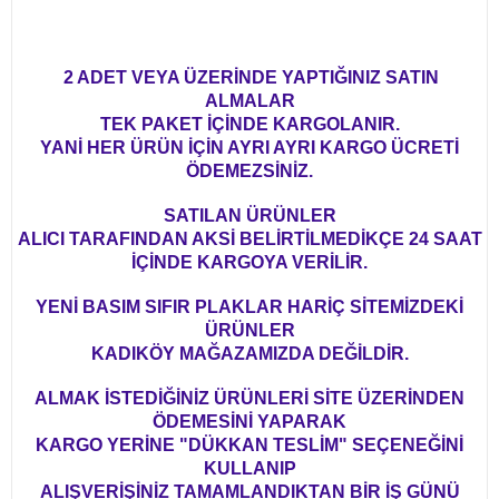
2 ADET VEYA ÜZERİNDE YAPTIĞINIZ SATIN
ALMALAR
TEK PAKET İÇİNDE KARGOLANIR.
YANİ HER ÜRÜN İÇİN AYRI AYRI KARGO ÜCRETİ
ÖDEMEZSİNİZ.
SATILAN ÜRÜNLER
ALICI TARAFINDAN AKSİ BELİRTİLMEDİKÇE 24 SAAT
İÇİNDE KARGOYA VERİLİR.
YENİ BASIM SIFIR PLAKLAR HARİÇ SİTEMİZDEKİ
ÜRÜNLER
KADIKÖY MAĞAZAMIZDA DEĞİLDİR.
ALMAK İSTEDİĞİNİZ ÜRÜNLERİ SİTE ÜZERİNDEN
ÖDEMESİNİ YAPARAK
KARGO YERİNE "DÜKKAN TESLİM" SEÇENEĞİNİ
KULLANIP
ALIŞVERİŞİNİZ TAMAMLANDIKTAN BİR İŞ GÜNÜ