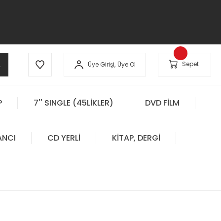
A
Sepet
Üye Girişi,
Üye Ol
P
7'' SINGLE (45LİKLER)
DVD FİLM
ANCI
CD YERLİ
KİTAP, DERGİ