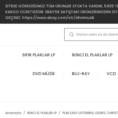
SİTEDE GÖRDÜĞÜNÜZ TÜM ÜRÜNLER STOKTA VARDIR, 5400 TL 
KARGO ÜCRETSİZDİR. EBAY'DE SATIŞTAKİ ÜRÜNLERİMİZDEN İSTE
GEÇİNİZ. https://www.ebay.com/str/zihnimuzik
SIFIR PLAKLAR LP
İKİNCİ EL PLAKLAR LP
DVD MÜZİK
BLU-RAY
VCD
Anasayfa
İKİNCİ EL PLAKLAR LP
PLAK EASY LISTENING, OLDIES, CHRI