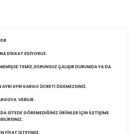
YOR
NA DİKKAT EDİYORUZ.
LMEMİŞSE TEMİZ,SORUNSUZ ÇALIŞIR DURUMDA YA DA
N AYRI AYRI KARGO ÜCRETİ ÖDEMEZSİNİZ.
ARGOYA VERİLİR.
A SİTEDE GÖREMEDİĞİNİZ ÜRÜNLER İÇİN İLETİŞİME
İLİRSİNİZ.
N FİYAT İSTEYİNİZ.