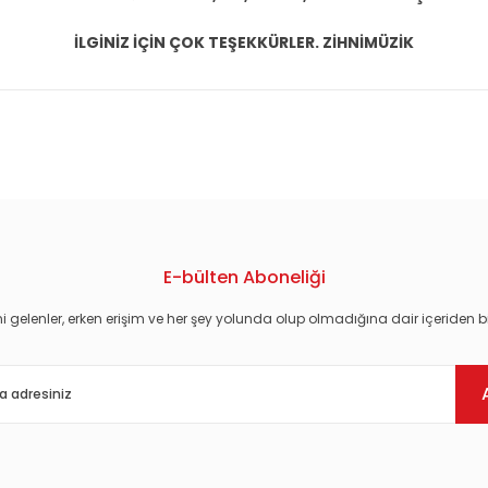
İLGİNİZ İÇİN ÇOK TEŞEKKÜRLER. ZİHNİMÜZİK
konularda yetersiz gördüğünüz noktaları öneri formunu kullanarak tarafım
E-bülten Aboneliği
i gelenler, erken erişim ve her şey yolunda olup olmadığına dair içeriden bi