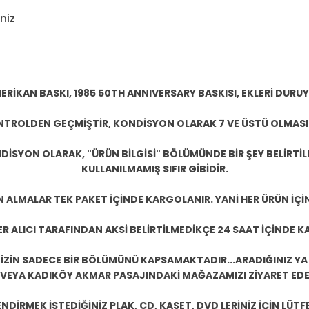
niz
ERİKAN BASKI, 1985 50TH ANNIVERSARY BASKISI, EKLERİ DURU
KONTROLDEN GEÇMİŞTİR, KONDİSYON OLARAK 7 VE ÜSTÜ OLMASI
DİSYON OLARAK, "ÜRÜN BİLGİSİ" BÖLÜMÜNDE BİR ŞEY BELİRTİ
KULLANILMAMIŞ SIFIR GİBİDİR.
N ALMALAR TEK PAKET İÇİNDE KARGOLANIR. YANİ HER ÜRÜN İÇİ
R ALICI TARAFINDAN AKSİ BELİRTİLMEDİKÇE 24 SAAT İÇİNDE K
ZİN SADECE BİR BÖLÜMÜNÜ KAPSAMAKTADIR...ARADIĞINIZ YA D
 VEYA KADIKÖY AKMAR PASAJINDAKİ MAĞAZAMIZI ZİYARET EDEB
DİRMEK İSTEDİĞİNİZ PLAK, CD, KASET, DVD LERİNİZ İÇİN LÜTFE