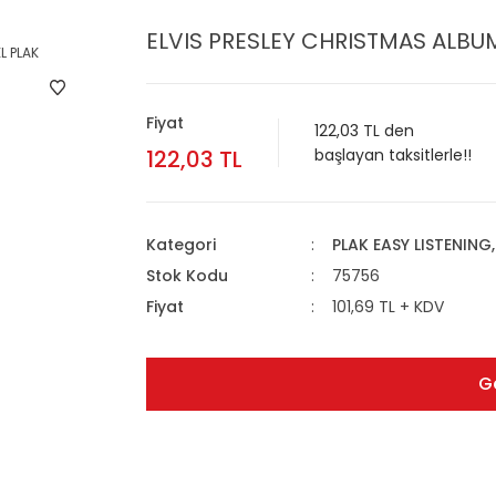
ELVIS PRESLEY CHRISTMAS ALBUM
Fiyat
122,03 TL den
122,03 TL
başlayan taksitlerle!!
Kategori
PLAK EASY LISTENING
Stok Kodu
75756
Fiyat
101,69 TL + KDV
G