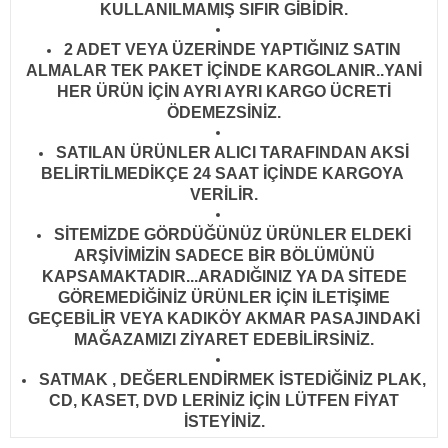
KULLANILMAMIŞ SIFIR GİBİDİR
.
2 ADET VEYA ÜZERİNDE YAPTIĞINIZ SATIN
ALMALAR TEK PAKET İÇİNDE KARGOLANIR..YANİ
HER ÜRÜN İÇİN AYRI AYRI KARGO ÜCRETİ
ÖDEMEZSİNİZ.
SATILAN ÜRÜNLER ALICI TARAFINDAN AKSİ
BELİRTİLMEDİKÇE 24 SAAT İÇİNDE KARGOYA
VERİLİR
.
SİTEMİZDE GÖRDÜĞÜNÜZ ÜRÜNLER ELDEKİ
ARŞİVİMİZİN SADECE BİR BÖLÜMÜNÜ
KAPSAMAKTADIR...ARADIĞINIZ YA DA SİTEDE
GÖREMEDİĞİNİZ ÜRÜNLER İÇİN İLETİŞİME
GEÇEBİLİR VEYA KADIKÖY AKMAR PASAJINDAKİ
MAĞAZAMIZI ZİYARET EDEBİLİRSİNİZ.
SATMAK , DEĞERLENDİRMEK İSTEDİĞİNİZ PLAK,
CD, KASET, DVD LERİNİZ İÇİN LÜTFEN FİYAT
İSTEYİNİZ.