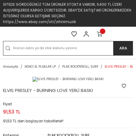
SİTEDE GÖRDÜĞÜNÜZ TÜM ÜRÜNLER STOKTA VARDIR, 5400 TL ÜZERİ
ALIŞVERİŞLERDE KARGO ÜCRETSİZDİR. EBAY'DE SATIŞTAKİ ÜRÜNLERİMİZDEN
İSTEĞİNİZ OLURSA İLETİŞİME GEÇİNİZ.
https://www.ebay.com/str/zihnimuzik
ARA
Anasayfa
İKİNCİ EL PLAKLAR LP
PLAK ROCK'N'ROLL, SURF
ELVIS PRESLEY - BU
ELVIS PRESLEY - BURNING LOVE YERLİ BASKI
Fiyat
91,53 TL
91,53 TL den başlayan taksitlerle!!
Kategori
PLAK ROCK'N'ROLL, SURF