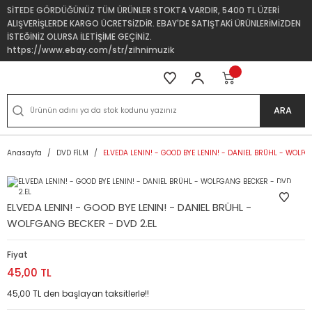
SİTEDE GÖRDÜĞÜNÜZ TÜM ÜRÜNLER STOKTA VARDIR, 5400 TL ÜZERİ
ALIŞVERİŞLERDE KARGO ÜCRETSİZDİR. EBAY'DE SATIŞTAKİ ÜRÜNLERİMİZDEN
İSTEĞİNİZ OLURSA İLETİŞİME GEÇİNİZ.
https://www.ebay.com/str/zihnimuzik
ARA
Anasayfa
DVD FİLM
ELVEDA LENIN! - GOOD BYE LENIN! - DANIEL BRÜHL - WOLFG
ELVEDA LENIN! - GOOD BYE LENIN! - DANIEL BRÜHL -
WOLFGANG BECKER - DVD 2.EL
Fiyat
45,00 TL
45,00 TL den başlayan taksitlerle!!