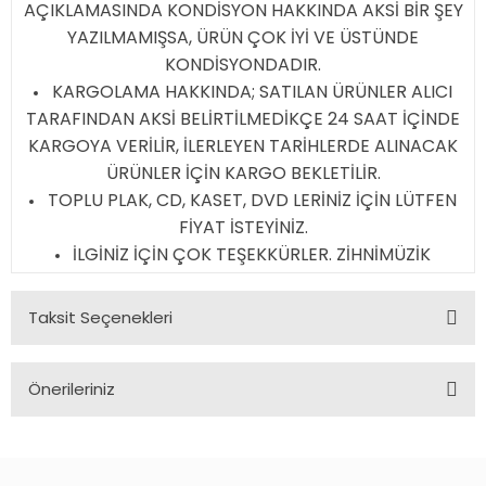
AÇIKLAMASINDA KONDİSYON HAKKINDA AKSİ BİR ŞEY
YAZILMAMIŞSA, ÜRÜN ÇOK İYİ VE ÜSTÜNDE
KONDİSYONDADIR.
KARGOLAMA HAKKINDA; SATILAN ÜRÜNLER ALICI
TARAFINDAN AKSİ BELİRTİLMEDİKÇE 24 SAAT İÇİNDE
KARGOYA VERİLİR, İLERLEYEN TARİHLERDE ALINACAK
ÜRÜNLER İÇİN KARGO BEKLETİLİR.
TOPLU PLAK, CD, KASET, DVD LERİNİZ İÇİN LÜTFEN
FİYAT İSTEYİNİZ.
İLGİNİZ İÇİN ÇOK TEŞEKKÜRLER. ZİHNİMÜZİK
Taksit Seçenekleri
Önerileriniz
Bu ürünün fiyat bilgisi, resim, ürün açıklamalarında ve diğer
konularda yetersiz gördüğünüz noktaları öneri formunu
kullanarak tarafımıza iletebilirsiniz.