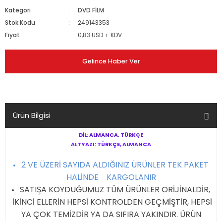
Kategori
DVD FİLM
Stok Kodu
249143353
Fiyat
0,83 USD + KDV
Gelince Haber Ver
Ürün Bilgisi
DİL: ALMANCA, TÜRKÇE
ALTYAZI: TÜRKÇE, ALMANCA
2 VE ÜZERİ SAYIDA ALDIĞINIZ ÜRÜNLER TEK PAKET
HALİNDE KARGOLANIR
SATIŞA KOYDUĞUMUZ TÜM ÜRÜNLER ORİJİNALDİR,
İKİNCİ ELLERİN HEPSİ KONTROLDEN GEÇMİŞTİR, HEPSİ
YA ÇOK TEMİZDİR YA DA SIFIRA YAKINDIR. ÜRÜN