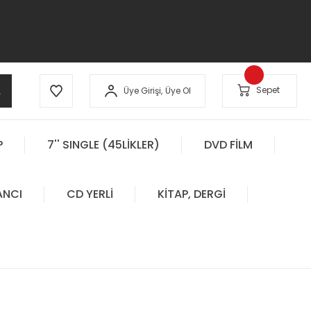
A
Sepet
Üye Girişi,
Üye Ol
P
7'' SINGLE (45LİKLER)
DVD FİLM
ANCI
CD YERLİ
KİTAP, DERGİ