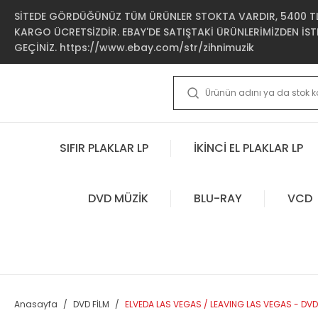
SİTEDE GÖRDÜĞÜNÜZ TÜM ÜRÜNLER STOKTA VARDIR, 5400 TL 
KARGO ÜCRETSİZDİR. EBAY'DE SATIŞTAKİ ÜRÜNLERİMİZDEN İSTE
GEÇİNİZ. https://www.ebay.com/str/zihnimuzik
SIFIR PLAKLAR LP
İKİNCİ EL PLAKLAR LP
DVD MÜZİK
BLU-RAY
VCD
Anasayfa
DVD FİLM
ELVEDA LAS VEGAS / LEAVING LAS VEGAS - DVD 