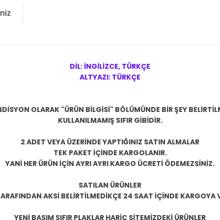
niz
DİL: İNGİLİZCE, TÜRKÇE
ALTYAZI: TÜRKÇE
DİSYON OLARAK "ÜRÜN BİLGİSİ" BÖLÜMÜNDE BİR ŞEY BELİRTİ
KULLANILMAMIŞ SIFIR
GİBİDİR.
2 ADET VEYA ÜZERİNDE YAPTIĞINIZ SATIN ALMALAR
TEK PAKET İÇİNDE KARGOLANIR.
YANİ HER ÜRÜN İÇİN AYRI AYRI KARGO ÜCRETİ ÖDEMEZSİNİZ.
SATILAN ÜRÜNLER
TARAFINDAN AKSİ BELİRTİLMEDİKÇE 24 SAAT İÇİNDE KARGOYA V
YENİ BASIM SIFIR PLAKLAR HARİÇ SİTEMİZDEKİ ÜRÜNLER