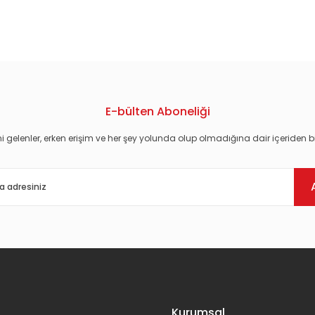
konularda yetersiz gördüğünüz noktaları öneri formunu kullanarak tarafım
E-bülten Aboneliği
i gelenler, erken erişim ve her şey yolunda olup olmadığına dair içeriden bi
Gönder
Kurumsal