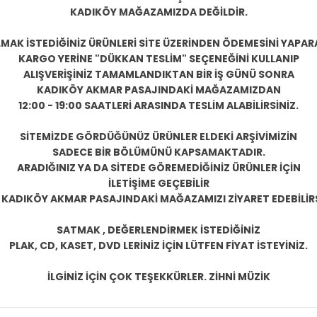
KADIKÖY MAĞAZAMIZDA DEĞİLDİR.
LMAK İSTEDİĞİNİZ ÜRÜNLERİ SİTE ÜZERİNDEN ÖDEMESİNİ YAPAR
KARGO YERİNE "DÜKKAN TESLİM" SEÇENEĞİNİ KULLANIP
ALIŞVERİŞİNİZ TAMAMLANDIKTAN BİR İŞ GÜNÜ SONRA
KADIKÖY AKMAR PASAJINDAKİ MAĞAZAMIZDAN
12:00 - 19:00 SAATLERİ ARASINDA TESLİM ALABİLİRSİNİZ.
SİTEMİZDE GÖRDÜĞÜNÜZ ÜRÜNLER ELDEKİ ARŞİVİMİZİN
SADECE BİR BÖLÜMÜNÜ KAPSAMAKTADIR.
ARADIĞINIZ YA DA SİTEDE GÖREMEDİĞİNİZ ÜRÜNLER İÇİN
İLETİŞİME GEÇEBİLİR
 KADIKÖY AKMAR PASAJINDAKİ MAĞAZAMIZI ZİYARET EDEBİLİRS
SATMAK , DEĞERLENDİRMEK İSTEDİĞİNİZ
PLAK, CD, KASET, DVD LERİNİZ İÇİN LÜTFEN FİYAT İSTEYİNİZ.
İLGİNİZ İÇİN ÇOK TEŞEKKÜRLER. ZİHNİ MÜZİK