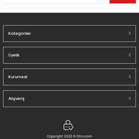
Ürün bilgilerinde hatalar bulunuyor.
Ürün fiyatı diğer sitelerden daha pahalı.
Bu ürüne benzer farklı alternatifler olmalı.
Kategoriler
Üyelik
Gönder
Kurumsal
Alışveriş
Copyright 2023 © Zihni.com