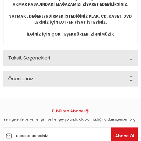
AKMAR PASAJINDAKİ MAĞAZAMIZI ZİYARET EDEBİLİRSİNİZ.
SATMAK , DEĞERLENDİRMEK İSTEDİĞİNİZ PLAK, CD, KASET, DVD
LERİNİZ İÇİN LÜTFEN FİYAT İSTEYİNİZ.
İLGİNİZ İÇİN ÇOK TEŞEKKÜRLER. ZİHNİMÜZİK
Taksit Seçenekleri
Önerileriniz
Bu ürünün fiyat bilgisi, resim, ürün açıklamalarında ve diğer
konularda yetersiz gördüğünüz noktaları öneri formunu
kullanarak tarafımıza iletebilirsiniz.
Görüş ve önerileriniz için teşekkür ederiz.
E-bülten Aboneliği
Yeni gelenler, erken erişim ve her şey yolunda olup olmadığına dair içeriden bilgi.
Ürün resmi kalitesiz, bozuk veya görüntülenemiyor.
Ürün açıklamasında eksik bilgiler bulunuyor.
Abone Ol