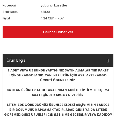
Kategori
yabancı kasetler
Stok Kodu
48190
Fiyat
4,24 GBP + KDV
Gelince Haber Ver
Ürün Bilgisi
2 ADET VEYA ÜZERİNDE YAPTIĞINIZ SATIN ALMALAR TEK PAKET
İÇİNDE KARGOLANIR. YANİ HER ÜRÜN İÇİN AYRI AYRI KARGO
ÜCRETİ ÖDEMEZSİNİZ.
SATILAN ÜRÜNLER ALICI TARAFINDAN AKSİ BELİRTİLMEDİKÇE 24
SAAT İÇİNDE KARGOYA VERİLİR.
SİTEMİZDE GÖRDÜĞÜNÜZ ÜRÜNLER ELDEKİ ARŞİVİMİZİN SADECE
BİR BÖLÜMÜNÜ KAPSAMAKTADIR. ARADIĞINIZ YA DA SİTEDE
GÖREMEDİĞİNİZ ÜRÜNLER İÇİN İLETİŞİME GEÇEBİLİR VEYA KADIKÖY