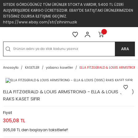
SİTEDE GÖRDÜĞÜNÜZ TÜM ÜRÜNLER STOKTA VARDIR, 5400 TL ÜZERİ
ALIŞVERİŞLERDE KARGO ÜCRETSİZDİR. EBAY'DE SATIŞTAKİ ÜRÜNLERİMİZDEN
İSTEĞİNİZ OLURSA İLETİŞİME GEÇİNİZ.
https://www.ebay.com/str/zihnimuzik
ARA
Anasayfa
KASETLER
yabancı kasetler
ELLA FITZGERALD & LOUIS ARMSTRONG 
ELLA FITZGERALD & LOUIS ARMSTRONG - ELLA & LOUIS (1995)
RAKS KASET SIFIR
Fiyat
305,08 TL
305,08 TL den başlayan taksitlerle!!