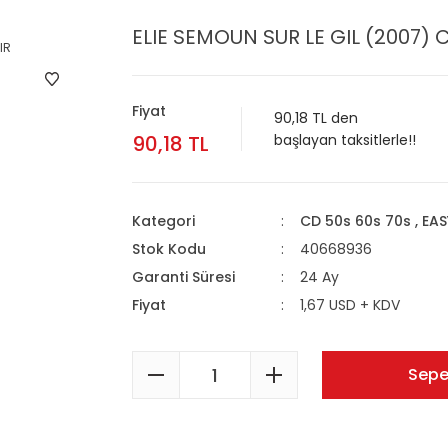
ELIE SEMOUN SUR LE GIL (2007) C
Fiyat
90,18 TL den
90,18 TL
başlayan taksitlerle!!
Kategori
CD 50s 60s 70s , EA
Stok Kodu
40668936
Garanti Süresi
24 Ay
Fiyat
1,67 USD + KDV
Sepe