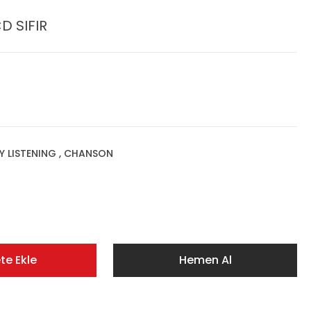
D SIFIR
SY LISTENING , CHANSON
te Ekle
Hemen Al