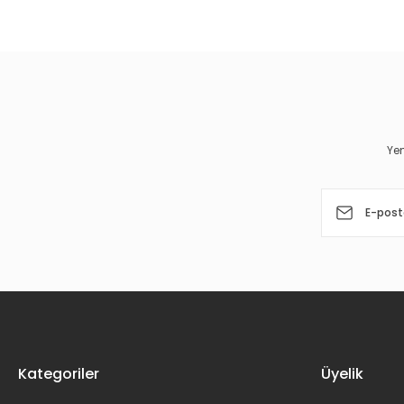
Bu ürünün fiyat bilgisi, resim, ürün açıklamalarında ve diğer 
Görüş ve önerileriniz için teşekkür ederiz.
Ürün resmi kalitesiz, bozuk veya görüntülenemiyor.
Ürün açıklamasında eksik bilgiler bulunuyor.
Ürün bilgilerinde hatalar bulunuyor.
Yen
Ürün fiyatı diğer sitelerden daha pahalı.
Bu ürüne benzer farklı alternatifler olmalı.
Kategoriler
Üyelik