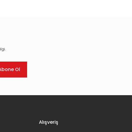
ıza iletebilirsiniz.
lgi.
Abone Ol
Alışveriş