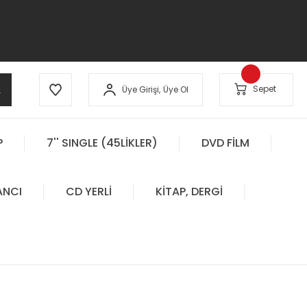
A
Sepet
Üye Girişi,
Üye Ol
P
7'' SINGLE (45LİKLER)
DVD FİLM
ANCI
CD YERLİ
KİTAP, DERGİ