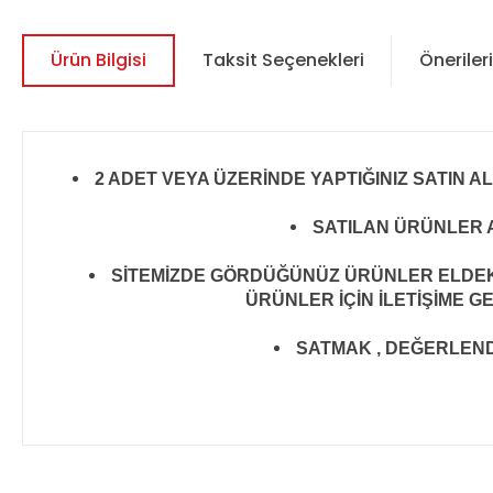
Ürün Bilgisi
Taksit Seçenekleri
Önerileri
2 ADET VEYA ÜZERİNDE YAPTIĞINIZ SATIN A
SATILAN ÜRÜNLER A
SİTEMİZDE GÖRDÜĞÜNÜZ ÜRÜNLER ELDEKİ 
ÜRÜNLER İÇİN İLETİŞİME G
SATMAK , DEĞERLENDİR