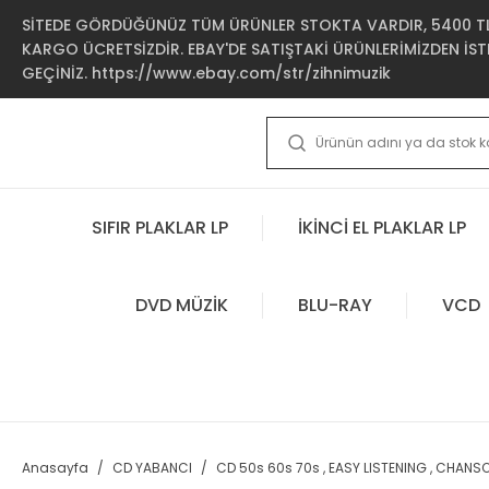
SİTEDE GÖRDÜĞÜNÜZ TÜM ÜRÜNLER STOKTA VARDIR, 5400 TL 
KARGO ÜCRETSİZDİR. EBAY'DE SATIŞTAKİ ÜRÜNLERİMİZDEN İSTE
GEÇİNİZ. https://www.ebay.com/str/zihnimuzik
SIFIR PLAKLAR LP
İKİNCİ EL PLAKLAR LP
DVD MÜZİK
BLU-RAY
VCD
Anasayfa
CD YABANCI
CD 50s 60s 70s , EASY LISTENING , CHANS