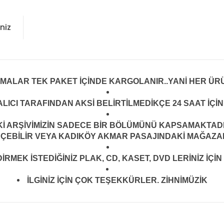
niz
LMALAR TEK PAKET İÇİNDE KARGOLANIR..YANİ HER ÜRÜ
LICI TARAFINDAN AKSİ BELİRTİLMEDİKÇE 24 SAAT İÇ
ARŞİVİMİZİN SADECE BİR BÖLÜMÜNÜ KAPSAMAKTADIR.
EÇEBİLİR VEYA KADIKÖY AKMAR PASAJINDAKİ MAĞAZAMI
MEK İSTEDİĞİNİZ PLAK, CD, KASET, DVD LERİNİZ İÇİN 
İLGİNİZ İÇİN ÇOK TEŞEKKÜRLER. ZİHNİMÜZİK