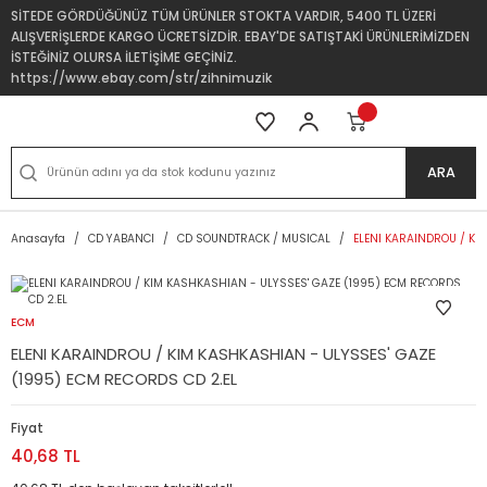
SİTEDE GÖRDÜĞÜNÜZ TÜM ÜRÜNLER STOKTA VARDIR, 5400 TL ÜZERİ
ALIŞVERİŞLERDE KARGO ÜCRETSİZDİR. EBAY'DE SATIŞTAKİ ÜRÜNLERİMİZDEN
İSTEĞİNİZ OLURSA İLETİŞİME GEÇİNİZ.
https://www.ebay.com/str/zihnimuzik
ARA
Anasayfa
CD YABANCI
CD SOUNDTRACK / MUSICAL
ELENI KARAINDROU / KI
ECM
ELENI KARAINDROU / KIM KASHKASHIAN - ULYSSES' GAZE
(1995) ECM RECORDS CD 2.EL
Fiyat
40,68 TL