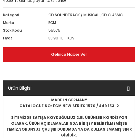
40,68 TL den başlayan taksitlerle!!
Kategori
CD SOUNDTRACK / MUSICAL
,
CD CLASSIC
Marka
ECM
Stok Kodu
55575
Fiyat
33,90 TL + KDV
Gelince Haber Ver
Ürün Bilgisi
MADE IN GERMANY
CATALOGUE NO: ECM NEW SERIES 1570 / 449 153-2
SİTEMİZDE SATIŞA KOYDUĞUMUZ 2.EL ÜRÜNLER KONDİSYON
OLARAK, ÜRÜN AÇIKLAMALARINDA BİR ŞEY BELİRTİLMEMİŞSE
TEMİZ,SORUNSUZ ÇALIŞIR DURUMDA YA DA KULLANILMAMIŞ SIFIR
GİBİDİR.