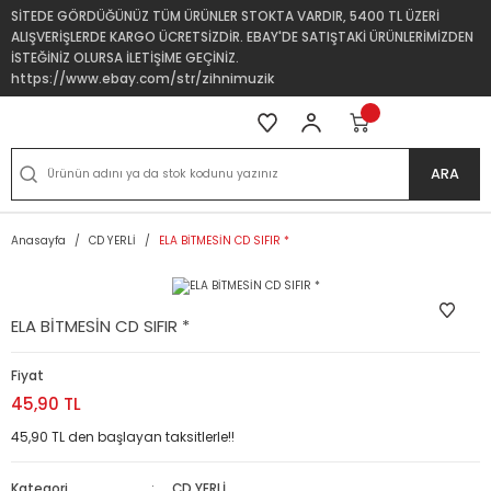
SİTEDE GÖRDÜĞÜNÜZ TÜM ÜRÜNLER STOKTA VARDIR, 5400 TL ÜZERİ
ALIŞVERİŞLERDE KARGO ÜCRETSİZDİR. EBAY'DE SATIŞTAKİ ÜRÜNLERİMİZDEN
İSTEĞİNİZ OLURSA İLETİŞİME GEÇİNİZ.
https://www.ebay.com/str/zihnimuzik
ARA
Anasayfa
CD YERLİ
ELA BİTMESİN CD SIFIR *
ELA BİTMESİN CD SIFIR *
Fiyat
45,90 TL
45,90 TL den başlayan taksitlerle!!
Kategori
CD YERLİ