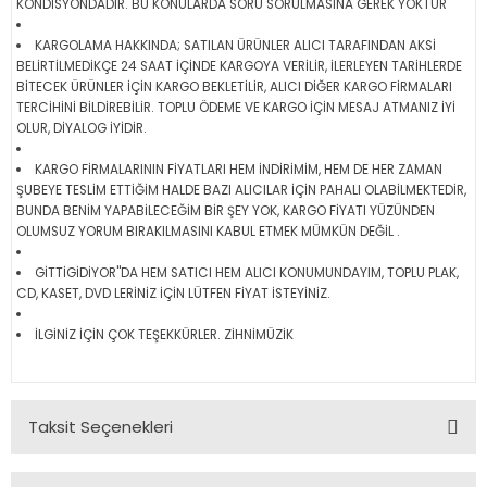
KONDİSYONDADIR. BU KONULARDA SORU SORULMASINA GEREK YOKTUR
KARGOLAMA HAKKINDA; SATILAN ÜRÜNLER ALICI TARAFINDAN AKSİ
BELİRTİLMEDİKÇE 24 SAAT İÇİNDE KARGOYA VERİLİR, İLERLEYEN TARİHLERDE
BİTECEK ÜRÜNLER İÇİN KARGO BEKLETİLİR, ALICI DİĞER KARGO FİRMALARI
TERCİHİNİ BİLDİREBİLİR. TOPLU ÖDEME VE KARGO İÇİN MESAJ ATMANIZ İYİ
OLUR, DİYALOG İYİDİR.
KARGO FİRMALARININ FİYATLARI HEM İNDİRİMİM, HEM DE HER ZAMAN
ŞUBEYE TESLİM ETTİĞİM HALDE BAZI ALICILAR İÇİN PAHALI OLABİLMEKTEDİR,
BUNDA BENİM YAPABİLECEĞİM BİR ŞEY YOK, KARGO FİYATI YÜZÜNDEN
OLUMSUZ YORUM BIRAKILMASINI KABUL ETMEK MÜMKÜN DEĞİL .
GİTTİGİDİYOR"DA HEM SATICI HEM ALICI KONUMUNDAYIM, TOPLU PLAK,
CD, KASET, DVD LERİNİZ İÇİN LÜTFEN FİYAT İSTEYİNİZ.
İLGİNİZ İÇİN ÇOK TEŞEKKÜRLER. ZİHNİMÜZİK
Taksit Seçenekleri