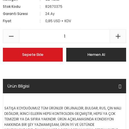
Stok Kodu
82670375
Garanti Süresi
24 Ay
Fiyat
0,85 USD + KDV
Sepete Ekle
Hemen Al
Ürün Bilgisi
SATIŞA KOYDUĞUMUZ TÜM ÜRÜNLER ORİJİNALDİR, BULGAR, RUS, ÇİN MALI
DEĞİLDİR, İKİNCİ ELLERİN HEPSİ KONTROLDEN GEÇMİŞTİR, HEPSİ YA ÇOK
TEMİZDİR YA DA SIFIRA YAKINDIR. ÜRÜN AÇIKLAMASINDA KONDİSYON
HAKKINDA BİR ŞEY YAZMAMIŞSAM, ÜRÜN İYİ VE ÜSTÜNDE