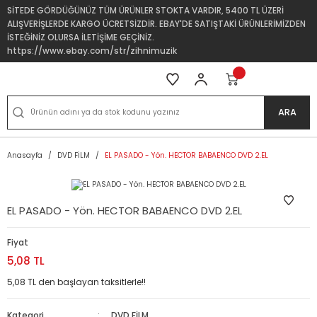
SİTEDE GÖRDÜĞÜNÜZ TÜM ÜRÜNLER STOKTA VARDIR, 5400 TL ÜZERİ
ALIŞVERİŞLERDE KARGO ÜCRETSİZDİR. EBAY'DE SATIŞTAKİ ÜRÜNLERİMİZDEN
İSTEĞİNİZ OLURSA İLETİŞİME GEÇİNİZ.
https://www.ebay.com/str/zihnimuzik
ARA
Anasayfa
DVD FİLM
EL PASADO - Yön. HECTOR BABAENCO DVD 2.EL
EL PASADO - Yön. HECTOR BABAENCO DVD 2.EL
Fiyat
5,08 TL
5,08 TL den başlayan taksitlerle!!
Kategori
DVD FİLM