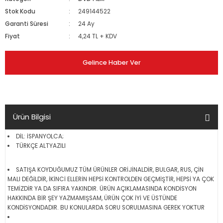
Stok Kodu
249144522
Garanti Süresi
24 Ay
Fiyat
4,24 TL + KDV
Gelince Haber Ver
Ürün Bilgisi
DİL: İSPANYOLCA;
TÜRKÇE ALTYAZILI
SATIŞA KOYDUĞUMUZ TÜM ÜRÜNLER ORİJİNALDİR, BULGAR, RUS, ÇİN
MALI DEĞİLDİR, İKİNCİ ELLERİN HEPSİ KONTROLDEN GEÇMİŞTİR, HEPSİ YA ÇOK
TEMİZDİR YA DA SIFIRA YAKINDIR. ÜRÜN AÇIKLAMASINDA KONDİSYON
HAKKINDA BİR ŞEY YAZMAMIŞSAM, ÜRÜN ÇOK İYİ VE ÜSTÜNDE
KONDİSYONDADIR. BU KONULARDA SORU SORULMASINA GEREK YOKTUR