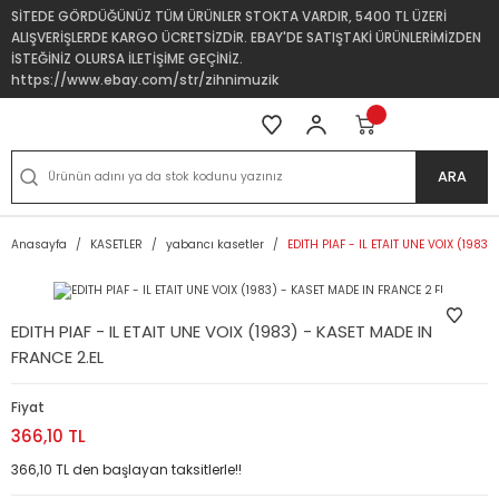
SİTEDE GÖRDÜĞÜNÜZ TÜM ÜRÜNLER STOKTA VARDIR, 5400 TL ÜZERİ
ALIŞVERİŞLERDE KARGO ÜCRETSİZDİR. EBAY'DE SATIŞTAKİ ÜRÜNLERİMİZDEN
İSTEĞİNİZ OLURSA İLETİŞİME GEÇİNİZ.
https://www.ebay.com/str/zihnimuzik
ARA
Anasayfa
KASETLER
yabancı kasetler
EDITH PIAF - IL ETAIT UNE VOIX (1983
EDITH PIAF - IL ETAIT UNE VOIX (1983) - KASET MADE IN
FRANCE 2.EL
Fiyat
366,10 TL
366,10 TL den başlayan taksitlerle!!