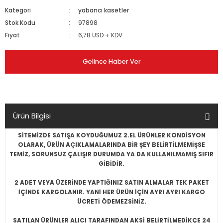
Kategori
yabancı kasetler
Stok Kodu
97898
Fiyat
6,78 USD + KDV
Gelince Haber Ver
Ürün Bilgisi
SİTEMİZDE SATIŞA KOYDUĞUMUZ 2.EL ÜRÜNLER KONDİSYON
OLARAK, ÜRÜN AÇIKLAMALARINDA BİR ŞEY BELİRTİLMEMİŞSE
TEMİZ, SORUNSUZ ÇALIŞIR DURUMDA YA DA KULLANILMAMIŞ SIFIR
GİBİDİR.
2 ADET VEYA ÜZERİNDE YAPTIĞINIZ SATIN ALMALAR TEK PAKET
İÇİNDE KARGOLANIR. YANİ HER ÜRÜN İÇİN AYRI AYRI KARGO
ÜCRETİ ÖDEMEZSİNİZ.
SATILAN ÜRÜNLER ALICI TARAFINDAN AKSİ BELİRTİLMEDİKÇE 24