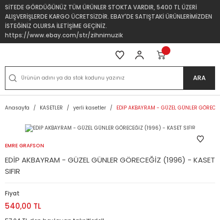
SİTEDE GÖRDÜĞÜNÜZ TÜM ÜRÜNLER STOKTA VARDIR, 5400 TL ÜZERİ
ALIŞVERİŞLERDE KARGO ÜCRETSİZDİR. EBAY'DE SATIŞTAKİ ÜRÜNLERİMİZDEN
İSTEĞİNİZ OLURSA İLETİŞİME GEÇİNİZ.
https://www.ebay.com/str/zihnimuzik
ARA
Anasayfa
KASETLER
yerli kasetler
EDİP AKBAYRAM - GÜZEL GÜNLER GÖRECEĞİ
EMRE GRAFSON
EDİP AKBAYRAM - GÜZEL GÜNLER GÖRECEĞİZ (1996) - KASET
SIFIR
Fiyat
540,00 TL