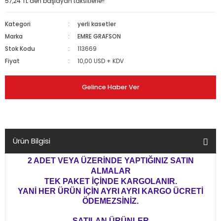
57,24 TL den başlayan taksitlerle!!
Kategori
yerli kasetler
Marka
EMRE GRAFSON
Stok Kodu
113669
Fiyat
10,00 USD + KDV
Gelince Haber Ver
Ürün Bilgisi
2 ADET VEYA ÜZERİNDE YAPTIĞINIZ SATIN
ALMALAR
TEK PAKET İÇİNDE KARGOLANIR.
YANİ HER ÜRÜN İÇİN AYRI AYRI KARGO ÜCRETİ
ÖDEMEZSİNİZ.
SATILAN ÜRÜNLER