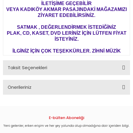
İLETİŞİME GEÇEBİLİR
VEYA KADIKÖY AKMAR PASAJINDAKİ MAĞAZAMIZI
ZİYARET EDEBİLİRSİNİZ.
SATMAK , DEĞERLENDİRMEK İSTEDİĞİNİZ
PLAK, CD, KASET, DVD LERİNİZ İÇİN LÜTFEN FİYAT
İSTEYİNİZ.
İLGİNİZ İÇİN ÇOK TEŞEKKÜRLER. ZİHNİ MÜZİK
Taksit Seçenekleri
Önerileriniz
Bu ürünün fiyat bilgisi, resim, ürün açıklamalarında ve diğer
konularda yetersiz gördüğünüz noktaları öneri formunu
kullanarak tarafımıza iletebilirsiniz.
Görüş ve önerileriniz için teşekkür ederiz.
E-bülten Aboneliği
Yeni gelenler, erken erişim ve her şey yolunda olup olmadığına dair içeriden bilgi.
Ürün resmi kalitesiz, bozuk veya görüntülenemiyor.