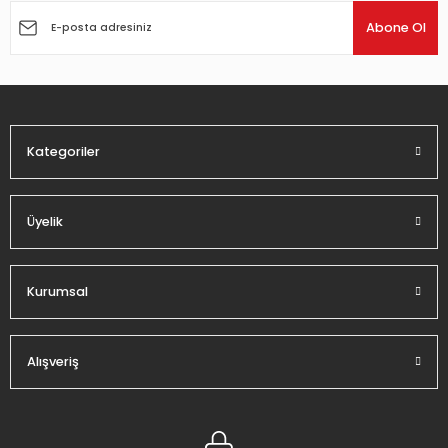
Ürün açıklamasında eksik bilgiler bulunuyor.
Abone Ol
Ürün bilgilerinde hatalar bulunuyor.
Ürün fiyatı diğer sitelerden daha pahalı.
Bu ürüne benzer farklı alternatifler olmalı.
Kategoriler
Üyelik
Gönder
Kurumsal
Alışveriş