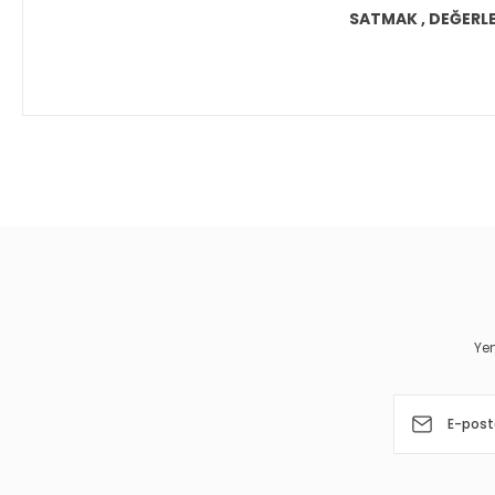
SATMAK , DEĞERLEN
Bu ürünün fiyat bilgisi, resim, ürün açıklamalarında ve diğer 
Görüş ve önerileriniz için teşekkür ederiz.
Ürün resmi kalitesiz, bozuk veya görüntülenemiyor.
Ürün açıklamasında eksik bilgiler bulunuyor.
Ürün bilgilerinde hatalar bulunuyor.
Yen
Ürün fiyatı diğer sitelerden daha pahalı.
Bu ürüne benzer farklı alternatifler olmalı.