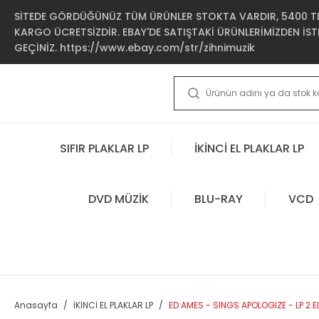
SİTEDE GÖRDÜĞÜNÜZ TÜM ÜRÜNLER STOKTA VARDIR, 5400 TL 
KARGO ÜCRETSİZDİR. EBAY'DE SATIŞTAKİ ÜRÜNLERİMİZDEN İSTE
GEÇİNİZ. https://www.ebay.com/str/zihnimuzik
SIFIR PLAKLAR LP
İKİNCİ EL PLAKLAR LP
DVD MÜZİK
BLU-RAY
VCD
Anasayfa
İKİNCİ EL PLAKLAR LP
ED AMES - SINGS APOLOGIZE - LP 2.E