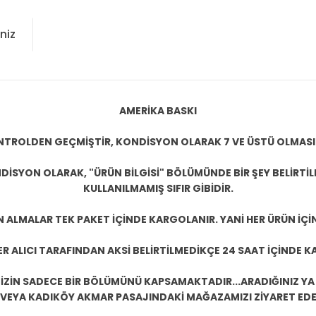
niz
AMERİKA BASKI
KONTROLDEN GEÇMİŞTİR, KONDİSYON OLARAK 7 VE ÜSTÜ OLMASI
DİSYON OLARAK, "ÜRÜN BİLGİSİ" BÖLÜMÜNDE BİR ŞEY BELİRTİ
KULLANILMAMIŞ SIFIR GİBİDİR.
N ALMALAR TEK PAKET İÇİNDE KARGOLANIR. YANİ HER ÜRÜN İÇİ
R ALICI TARAFINDAN AKSİ BELİRTİLMEDİKÇE 24 SAAT İÇİNDE K
ZİN SADECE BİR BÖLÜMÜNÜ KAPSAMAKTADIR...ARADIĞINIZ YA D
 VEYA KADIKÖY AKMAR PASAJINDAKİ MAĞAZAMIZI ZİYARET EDEB