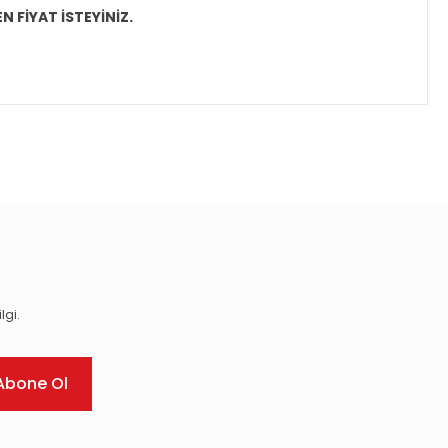
N FİYAT İSTEYİNİZ.
ıza iletebilirsiniz.
lgi.
Abone Ol