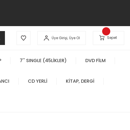
A
Sepet
Üye Girişi,
Üye Ol
P
7'' SINGLE (45LİKLER)
DVD FİLM
ANCI
CD YERLİ
KİTAP, DERGİ