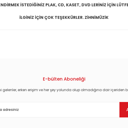
DİRMEK İSTEDİĞİNİZ PLAK, CD, KASET, DVD LERİNİZ İÇİN LÜTFE
İLGİNİZ İÇİN ÇOK TEŞEKKÜRLER. ZİHNİMÜZİK
konularda yetersiz gördüğünüz noktaları öneri formunu kullanarak tarafım
E-bülten Aboneliği
i gelenler, erken erişim ve her şey yolunda olup olmadığına dair içeriden bi