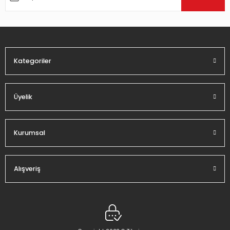
Ürün bilgilerinde hatalar bulunuyor.
Ürün fiyatı diğer sitelerden daha pahalı.
Bu ürüne benzer farklı alternatifler olmalı.
Kategoriler
Üyelik
Gönder
Kurumsal
Alışveriş