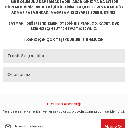
BİR BÖLÜMÜNÜ KAPSAMAKTADIR. ARADIĞINIZ YA DA SİTEDE
GÖREMEDİĞİNİZ ÜRÜNLER İÇİN İLETİŞİME GEÇEBİLİR VEYA KADIKÖY
AKMAR PASAJINDAKİ MAĞAZAMIZI ZİYARET EDEBİLİRSİNİZ.
SATMAK , DEĞERLENDİRMEK İSTEDİĞİNİZ PLAK, CD, KASET, DVD
LERİNİZ İÇİN LÜTFEN FİYAT İSTEYİNİZ.
İLGİNİZ İÇİN ÇOK TEŞEKKÜRLER. ZİHNİMÜZİK
Taksit Seçenekleri
Önerileriniz
Bu ürünün fiyat bilgisi, resim, ürün açıklamalarında ve diğer
konularda yetersiz gördüğünüz noktaları öneri formunu
kullanarak tarafımıza iletebilirsiniz.
Görüş ve önerileriniz için teşekkür ederiz.
E-bülten Aboneliği
Yeni gelenler, erken erişim ve her şey yolunda olup olmadığına dair içeriden bilgi.
Ürün resmi kalitesiz, bozuk veya görüntülenemiyor.
Ürün açıklamasında eksik bilgiler bulunuyor.
Abone Ol