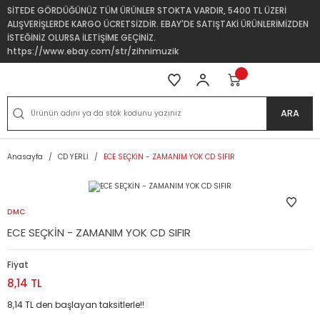
SİTEDE GÖRDÜĞÜNÜZ TÜM ÜRÜNLER STOKTA VARDIR, 5400 TL ÜZERİ
ALIŞVERİŞLERDE KARGO ÜCRETSİZDİR. EBAY'DE SATIŞTAKİ ÜRÜNLERİMİZDEN
İSTEĞİNİZ OLURSA İLETİŞİME GEÇİNİZ.
https://www.ebay.com/str/zihnimuzik
ARA
Anasayfa
CD YERLİ
ECE SEÇKİN - ZAMANIM YOK CD SIFIR
DMC
ECE SEÇKİN - ZAMANIM YOK CD SIFIR
Fiyat
8,14 TL
8,14 TL den başlayan taksitlerle!!