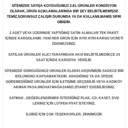
CKS, MUSICALS vb.
 ELECTRONIC
EDİKLERİMİZ
İĞİ
SİTEMİZDE SATIŞA KOYDUĞUMUZ 2.EL ÜRÜNLER KONDİSYON
OLARAK, ÜRÜN AÇIKLAMALARINDA BİR ŞEY BELİRTİLMEMİŞSE
TEMİZ,SORUNSUZ ÇALIŞIR DURUMDA YA DA KULLANILMAMIŞ SIFIR
EW AGE
WAVE, 80'S
W AGE
E
GİBİDİR.
RDCORE, SKA
TASYON,SPA
2 ADET VEYA ÜZERİNDE YAPTIĞINIZ SATIN ALMALAR TEK PAKET
İÇİNDE KARGOLANIR. YANİ HER ÜRÜN İÇİN AYRI AYRI KARGO ÜCRETİ
ÖDEMEZSİNİZ.
RAGGA, DUB
OKEN, READING..
SATILAN ÜRÜNLER ALICI TARAFINDAN AKSİ BELİRTİLMEDİKÇE 24
SAAT İÇİNDE KARGOYA VERİLİR.
LL, SURF
E, ITALIAN
SİTEMİZDE GÖRDÜĞÜNÜZ ÜRÜNLER ELDEKİ ARŞİVİMİZİN SADECE BİR
K, R'N'B, DANCE, DISCO
BÖLÜMÜNÜ KAPSAMAKTADIR. ARADIĞINIZ YA DA SİTEDE
GÖREMEDİĞİNİZ ÜRÜNLER İÇİN İLETİŞİME GEÇEBİLİR VEYA KADIKÖY
AKMAR PASAJINDAKİ MAĞAZAMIZI ZİYARET EDEBİLİRSİNİZ.
CKS, MUSICALS vb.
SATMAK , DEĞERLENDİRMEK İSTEDİĞİNİZ PLAK, CD, KASET, DVD
POEMS, COMEDY, HISTORY
LERİNİZ İÇİN LÜTFEN FİYAT İSTEYİNİZ.
İLGİNİZ İÇİN ÇOK TEŞEKKÜRLER. ZİHNİMÜZİK
ZZ