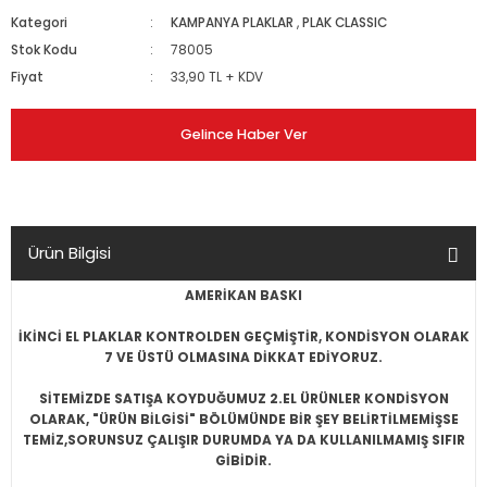
Kategori
KAMPANYA PLAKLAR
,
PLAK CLASSIC
Stok Kodu
78005
Fiyat
33,90 TL + KDV
Gelince Haber Ver
Ürün Bilgisi
AMERİKAN BASKI
İKİNCİ EL PLAKLAR KONTROLDEN GEÇMİŞTİR, KONDİSYON OLARAK
7 VE ÜSTÜ OLMASINA DİKKAT EDİYORUZ.
SİTEMİZDE SATIŞA KOYDUĞUMUZ 2.EL ÜRÜNLER KONDİSYON
OLARAK, "ÜRÜN BİLGİSİ" BÖLÜMÜNDE BİR ŞEY BELİRTİLMEMİŞSE
TEMİZ,SORUNSUZ ÇALIŞIR DURUMDA YA DA KULLANILMAMIŞ SIFIR
GİBİDİR.