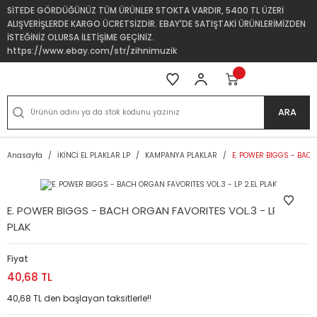
SİTEDE GÖRDÜĞÜNÜZ TÜM ÜRÜNLER STOKTA VARDIR, 5400 TL ÜZERİ
ALIŞVERİŞLERDE KARGO ÜCRETSİZDİR. EBAY'DE SATIŞTAKİ ÜRÜNLERİMİZDEN
İSTEĞİNİZ OLURSA İLETİŞİME GEÇİNİZ.
https://www.ebay.com/str/zihnimuzik
ARA
Anasayfa
İKİNCİ EL PLAKLAR LP
KAMPANYA PLAKLAR
E. POWER BIGGS - BACH
E. POWER BIGGS - BACH ORGAN FAVORITES VOL.3 - LP 2.EL
PLAK
Fiyat
40,68 TL
40,68 TL den başlayan taksitlerle!!