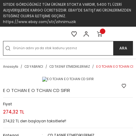
SİTEDE GÖRDÜĞÜNÜZ TÜM ÜRÜNLER STOKTA VARDIR, 5400 TL ÜZERİ
ALIŞVERİŞLERDE KARGO ÜCRETSİZDİR. EBAY'DE SATIŞTAKİ ÜRÜNLERİMİZDEN
İSTEĞİNİZ OLURSA İLETİŞİME GEÇİNİZ.
https://www.ebay.com/str/zihnimuzik
ARA
Anasayfa
CD YABANCI
CD TASNİF ETMEDİKLERİMİZ
E O TCHAN E O TCHAN CD 
E O TCHAN E O TCHAN CD SIFIR
Fiyat
274,32 TL
274,32 TL den başlayan taksitlerle!!
Kategori
CD TASNİF ETMEDİKLERİMİZ