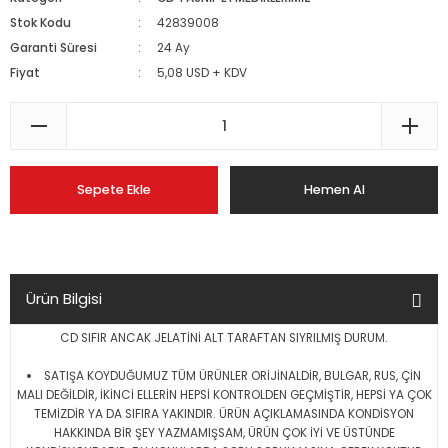
Stok Kodu
42839008
Garanti Süresi
24 Ay
Fiyat
5,08 USD + KDV
Sepete Ekle
Hemen Al
Ürün Bilgisi
CD SIFIR ANCAK JELATİNİ ALT TARAFTAN SIYRILMIŞ DURUM.
SATIŞA KOYDUĞUMUZ TÜM ÜRÜNLER ORİJİNALDİR, BULGAR, RUS, ÇİN
MALI DEĞİLDİR, İKİNCİ ELLERİN HEPSİ KONTROLDEN GEÇMİŞTİR, HEPSİ YA ÇOK
TEMİZDİR YA DA SIFIRA YAKINDIR. ÜRÜN AÇIKLAMASINDA KONDİSYON
HAKKINDA BİR ŞEY YAZMAMIŞSAM, ÜRÜN ÇOK İYİ VE ÜSTÜNDE