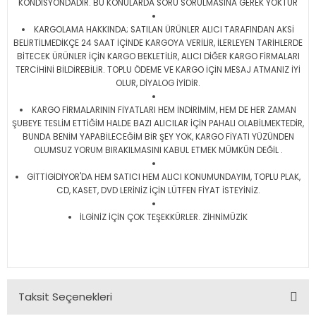
KONDİSYONDADIR. BU KONULARDA SORU SORULMASINA GEREK YOKTUR
KARGOLAMA HAKKINDA; SATILAN ÜRÜNLER ALICI TARAFINDAN AKSİ
BELİRTİLMEDİKÇE 24 SAAT İÇİNDE KARGOYA VERİLİR, İLERLEYEN TARİHLERDE
BİTECEK ÜRÜNLER İÇİN KARGO BEKLETİLİR, ALICI DİĞER KARGO FİRMALARI
TERCİHİNİ BİLDİREBİLİR. TOPLU ÖDEME VE KARGO İÇİN MESAJ ATMANIZ İYİ
OLUR, DİYALOG İYİDİR.
KARGO FİRMALARININ FİYATLARI HEM İNDİRİMİM, HEM DE HER ZAMAN
ŞUBEYE TESLİM ETTİĞİM HALDE BAZI ALICILAR İÇİN PAHALI OLABİLMEKTEDİR,
BUNDA BENİM YAPABİLECEĞİM BİR ŞEY YOK, KARGO FİYATI YÜZÜNDEN
OLUMSUZ YORUM BIRAKILMASINI KABUL ETMEK MÜMKÜN DEĞİL .
GİTTİGİDİYOR'DA HEM SATICI HEM ALICI KONUMUNDAYIM, TOPLU PLAK,
CD, KASET, DVD LERİNİZ İÇİN LÜTFEN FİYAT İSTEYİNİZ.
İLGİNİZ İÇİN ÇOK TEŞEKKÜRLER. ZİHNİMÜZİK
Taksit Seçenekleri