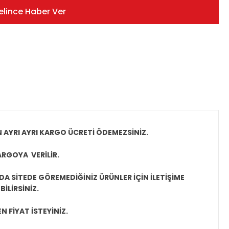
elince Haber Ver
N AYRI AYRI KARGO ÜCRETİ ÖDEMEZSİNİZ.
ARGOYA VERİLİR.
A SİTEDE GÖREMEDİĞİNİZ ÜRÜNLER İÇİN İLETİŞİME
İLİRSİNİZ.
N FİYAT İSTEYİNİZ.