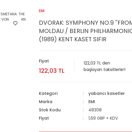
EMI
DVORAK: SYMPHONY NO.9 ''FROM
MOLDAU / BERLIN PHILHARMONI
(1989) KENT KASET SIFIR
Fiyat
122,03 TL den
122,03 TL
başlayan taksitlerle!!
Kategori
yabancı kasetler
Marka
EMI
Stok Kodu
48308
Fiyat
1,69 GBP + KDV