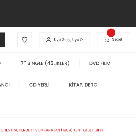
A
Sepet
Üye Girişi,
Üye Ol
P
7'' SINGLE (45LİKLER)
DVD FİLM
ANCI
CD YERLİ
KİTAP, DERGİ
RCHESTRA, HERBERT VON KARAJAN (1989) KENT KASET SIFIR