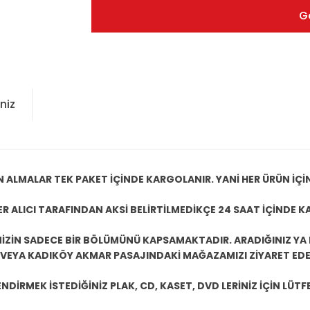
G
niz
N ALMALAR TEK PAKET İÇİNDE KARGOLANIR. YANİ HER ÜRÜN İÇİ
R ALICI TARAFINDAN AKSİ BELİRTİLMEDİKÇE 24 SAAT İÇİNDE K
ZİN SADECE BİR BÖLÜMÜNÜ KAPSAMAKTADIR. ARADIĞINIZ YA D
 VEYA KADIKÖY AKMAR PASAJINDAKİ MAĞAZAMIZI ZİYARET EDEB
DİRMEK İSTEDİĞİNİZ PLAK, CD, KASET, DVD LERİNİZ İÇİN LÜTFE