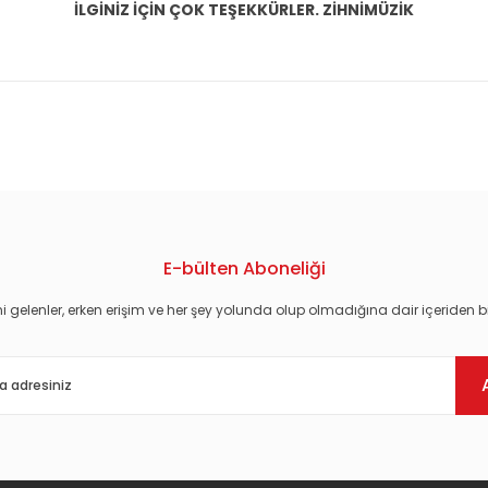
İLGİNİZ İÇİN ÇOK TEŞEKKÜRLER. ZİHNİMÜZİK
konularda yetersiz gördüğünüz noktaları öneri formunu kullanarak tarafım
E-bülten Aboneliği
i gelenler, erken erişim ve her şey yolunda olup olmadığına dair içeriden bi