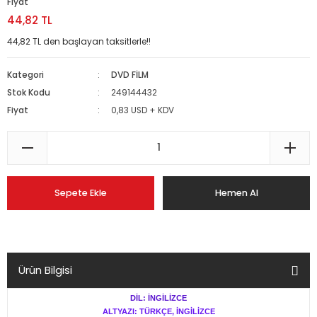
Fiyat
44,82 TL
44,82 TL den başlayan taksitlerle!!
Kategori
DVD FİLM
Stok Kodu
249144432
Fiyat
0,83 USD + KDV
Sepete Ekle
Hemen Al
Ürün Bilgisi
DİL: İNGİLİZCE
ALTYAZI: TÜRKÇE, İNGİLİZCE