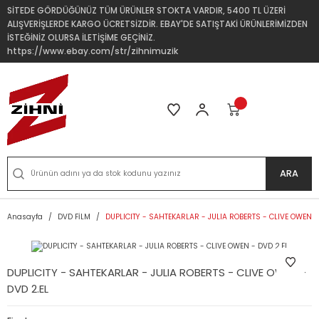
SİTEDE GÖRDÜĞÜNÜZ TÜM ÜRÜNLER STOKTA VARDIR, 5400 TL ÜZERİ
ALIŞVERİŞLERDE KARGO ÜCRETSİZDİR. EBAY'DE SATIŞTAKİ ÜRÜNLERİMİZDEN
İSTEĞİNİZ OLURSA İLETİŞİME GEÇİNİZ.
https://www.ebay.com/str/zihnimuzik
ARA
Anasayfa
DVD FİLM
DUPLICITY - SAHTEKARLAR - JULIA ROBERTS - CLIVE OWEN -
DUPLICITY - SAHTEKARLAR - JULIA ROBERTS - CLIVE OWEN -
DVD 2.EL