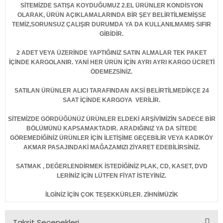
SİTEMİZDE SATIŞA KOYDUĞUMUZ 2.EL ÜRÜNLER KONDİSYON
OLARAK, ÜRÜN AÇIKLAMALARINDA BİR ŞEY BELİRTİLMEMİŞSE
TEMİZ,SORUNSUZ ÇALIŞIR DURUMDA YA DA KULLANILMAMIŞ SIFIR
GİBİDİR.
2 ADET VEYA ÜZERİNDE YAPTIĞINIZ SATIN ALMALAR TEK PAKET
İÇİNDE KARGOLANIR. YANİ HER ÜRÜN İÇİN AYRI AYRI KARGO ÜCRETİ
ÖDEMEZSİNİZ.
SATILAN ÜRÜNLER ALICI TARAFINDAN AKSİ BELİRTİLMEDİKÇE 24
SAAT İÇİNDE KARGOYA VERİLİR.
SİTEMİZDE GÖRDÜĞÜNÜZ ÜRÜNLER ELDEKİ ARŞİVİMİZİN SADECE BİR
BÖLÜMÜNÜ KAPSAMAKTADIR. ARADIĞINIZ YA DA SİTEDE
GÖREMEDİĞİNİZ ÜRÜNLER İÇİN İLETİŞİME GEÇEBİLİR VEYA KADIKÖY
AKMAR PASAJINDAKİ MAĞAZAMIZI ZİYARET EDEBİLİRSİNİZ.
SATMAK , DEĞERLENDİRMEK İSTEDİĞİNİZ PLAK, CD, KASET, DVD
LERİNİZ İÇİN LÜTFEN FİYAT İSTEYİNİZ.
İLGİNİZ İÇİN ÇOK TEŞEKKÜRLER. ZİHNİMÜZİK
Taksit Seçenekleri