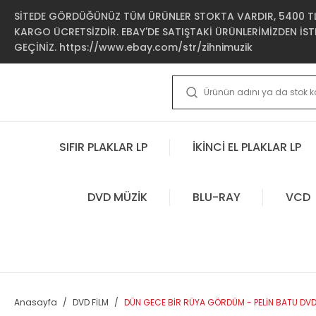
SİTEDE GÖRDÜĞÜNÜZ TÜM ÜRÜNLER STOKTA VARDIR, 5400 TL 
KARGO ÜCRETSİZDİR. EBAY'DE SATIŞTAKİ ÜRÜNLERİMİZDEN İSTE
GEÇİNİZ. https://www.ebay.com/str/zihnimuzik
SIFIR PLAKLAR LP
İKİNCİ EL PLAKLAR LP
DVD MÜZİK
BLU-RAY
VCD
Anasayfa
DVD FİLM
DÜN GECE BİR RÜYA GÖRDÜM - PELİN BATU DVD 