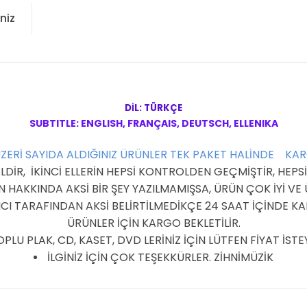
niz
DİL: TÜRKÇE
SUBTITLE: ENGLISH, FRANÇAIS, DEUTSCH, ELLENIKA
ÜZERİ SAYIDA ALDIĞINIZ ÜRÜNLER TEK PAKET HALİNDE KA
R, İKİNCİ ELLERİN HEPSİ KONTROLDEN GEÇMİŞTİR, HEPSİ 
HAKKINDA AKSİ BİR ŞEY YAZILMAMIŞSA, ÜRÜN ÇOK İYİ V
I TARAFINDAN AKSİ BELİRTİLMEDİKÇE 24 SAAT İÇİNDE KAR
ÜRÜNLER İÇİN KARGO BEKLETİLİR.
PLU PLAK, CD, KASET, DVD LERİNİZ İÇİN LÜTFEN FİYAT İSTEY
İLGİNİZ İÇİN ÇOK TEŞEKKÜRLER. ZİHNİMÜZİK