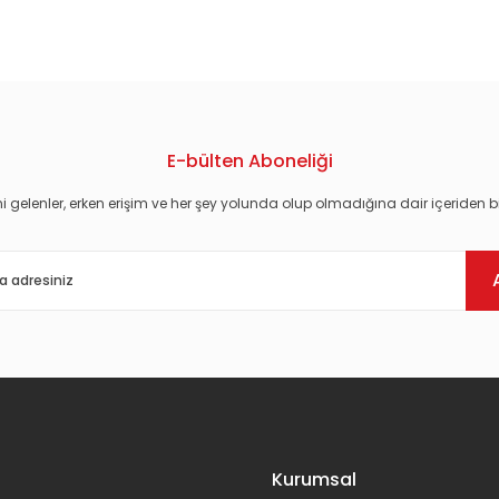
konularda yetersiz gördüğünüz noktaları öneri formunu kullanarak tarafım
E-bülten Aboneliği
i gelenler, erken erişim ve her şey yolunda olup olmadığına dair içeriden bi
Gönder
Kurumsal