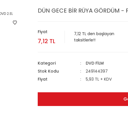
DÜN GECE BİR RÜYA GÖRDÜM - P
Fiyat
7,12 TL den başlayan
7,12 TL
taksitlerle!!
Kategori
DVD FİLM
Stok Kodu
249144397
Fiyat
5,93 TL + KDV
G