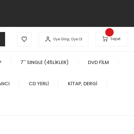
A
Sepet
Üye Girişi,
Üye Ol
P
7'' SINGLE (45LİKLER)
DVD FİLM
ANCI
CD YERLİ
KİTAP, DERGİ