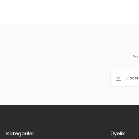
Bu ürünün fiyat bilgisi, resim, ürün açıklamalarında ve diğer 
Görüş ve önerileriniz için teşekkür ederiz.
Ürün resmi kalitesiz, bozuk veya görüntülenemiyor.
Ürün açıklamasında eksik bilgiler bulunuyor.
Ürün bilgilerinde hatalar bulunuyor.
Yen
Ürün fiyatı diğer sitelerden daha pahalı.
Bu ürüne benzer farklı alternatifler olmalı.
Kategoriler
Üyelik