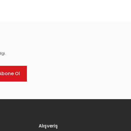
ıza iletebilirsiniz.
lgi.
Abone Ol
Alışveriş