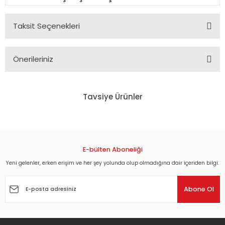
Taksit Seçenekleri
Önerileriniz
Bu ürünün fiyat bilgisi, resim, ürün açıklamalarında ve diğer
konularda yetersiz gördüğünüz noktaları öneri formunu
Tavsiye Ürünler
kullanarak tarafımıza iletebilirsiniz.
Görüş ve önerileriniz için teşekkür ederiz.
DUMAN - BELKİ ALIŞMAN LAZIM (2002) - LP 2022 BASIM SIFIR PLAK
Ürün resmi kalitesiz, bozuk veya görüntülenemiyor.
Ürün açıklamasında eksik bilgiler bulunuyor.
E-bülten Aboneliği
1.008,00 TL
Ürün bilgilerinde hatalar bulunuyor.
Yeni gelenler, erken erişim ve her şey yolunda olup olmadığına dair içeriden bilgi.
Ürün fiyatı diğer sitelerden daha pahalı.
Abone Ol
Bu ürüne benzer farklı alternatifler olmalı.