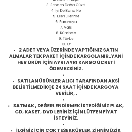
Senden Daha Güzel
İyi De Bana Ne
Elleri Ellerime
Paranoya
Vals
Kümbela
Tövbe
Of
2 ADET VEYA ÜZERİNDE YAPTIĞINIZ SATIN
ALMALAR TEK PAKET İÇİNDE KARGOLANIR..YANİ
HER ÜRÜN İÇİN AYRI AYRI KARGO ÜCRETİ
ÖDEMEZSİNİZ.
SATILAN ÜRÜNLER ALICI TARAFINDAN AKSİ
BELİRTİLMEDİKÇE 24 SAAT İÇİNDE KARGOYA
VERİLİR, .
SATMAK , DEĞERLENDİRMEK İSTEDİĞİNİZ PLAK,
CD, KASET, DVD LERİNİZ İÇİN LÜTFEN FİYAT
İSTEYİNİZ.
İLGİNİZ İÇİN ÇOK TEŞEKKÜRLER. ZİHNİMÜZİK