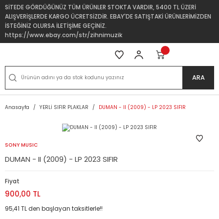
SİTEDE GÖRDÜĞÜNÜZ TÜM ÜRÜNLER STOKTA VARDIR, 5400 TL ÜZERİ
ALIŞVERİŞLERDE KARGO ÜCRETSİZDİR. EBAY'DE SATIŞTAKİ ÜRÜNLERİMİZDEN
İSTEĞİNİZ OLURSA İLETİŞİME GEÇİNİZ.
https://www.ebay.com/str/zihnimuzik
ARA
Anasayfa
YERLİ SIFIR PLAKLAR
DUMAN - II (2009) - LP 2023 SIFIR
SONY MUSIC
DUMAN - II (2009) - LP 2023 SIFIR
Fiyat
900,00 TL
95,41 TL den başlayan taksitlerle!!