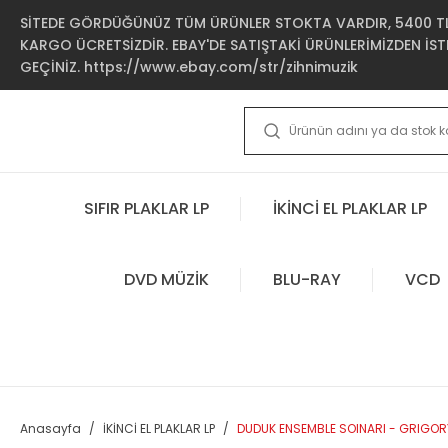
SİTEDE GÖRDÜĞÜNÜZ TÜM ÜRÜNLER STOKTA VARDIR, 5400 TL 
KARGO ÜCRETSİZDİR. EBAY'DE SATIŞTAKİ ÜRÜNLERİMİZDEN İSTE
GEÇİNİZ. https://www.ebay.com/str/zihnimuzik
SIFIR PLAKLAR LP
İKİNCİ EL PLAKLAR LP
DVD MÜZİK
BLU-RAY
VCD
Anasayfa
İKİNCİ EL PLAKLAR LP
DUDUK ENSEMBLE SOINARI - GRIGORY 