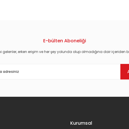
konularda yetersiz gördüğünüz noktaları öneri formunu kullanarak tarafım
E-bülten Aboneliği
i gelenler, erken erişim ve her şey yolunda olup olmadığına dair içeriden bi
Gönder
Kurumsal