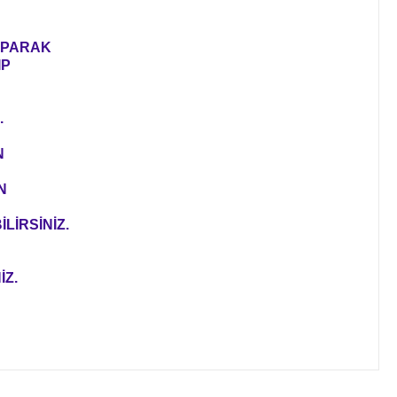
YAPARAK
IP
.
N
N
LİRSİNİZ.
İZ.