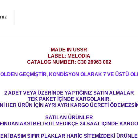
niz
MADE IN USSR
LABEL: MELODIA
CATALOG NUMBER: C30 26963 002
ROLDEN GEÇMİŞTİR, KONDİSYON OLARAK 7 VE ÜSTÜ OL
2 ADET VEYA ÜZERİNDE YAPTIĞINIZ SATIN ALMALAR
TEK PAKET İÇİNDE KARGOLANIR.
Nİ HER ÜRÜN İÇİN AYRI AYRI KARGO ÜCRETİ ÖDEMEZSİN
SATILAN ÜRÜNLER
FINDAN AKSİ BELİRTİLMEDİKÇE 24 SAAT İÇİNDE KARGO
ENİ BASIM SIFIR PLAKLAR HARİÇ SİTEMİZDEKİ ÜRÜNL