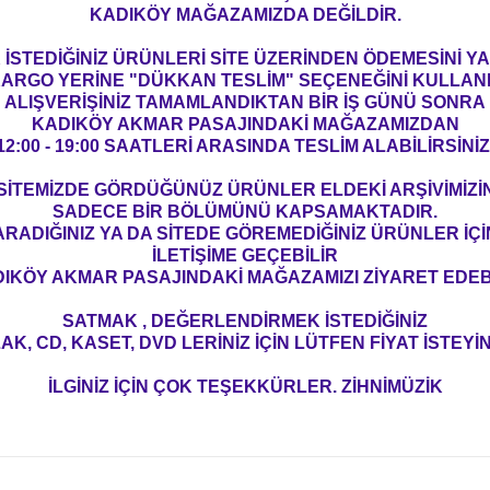
KADIKÖY MAĞAZAMIZDA DEĞİLDİR.
İSTEDİĞİNİZ ÜRÜNLERİ SİTE ÜZERİNDEN ÖDEMESİNİ 
ARGO YERİNE "DÜKKAN TESLİM" SEÇENEĞİNİ KULLAN
ALIŞVERİŞİNİZ TAMAMLANDIKTAN BİR İŞ GÜNÜ SONRA
KADIKÖY AKMAR PASAJINDAKİ MAĞAZAMIZDAN
12:00 - 19:00 SAATLERİ ARASINDA TESLİM ALABİLİRSİNİZ
SİTEMİZDE GÖRDÜĞÜNÜZ ÜRÜNLER ELDEKİ ARŞİVİMİZİ
SADECE BİR BÖLÜMÜNÜ KAPSAMAKTADIR.
ARADIĞINIZ YA DA SİTEDE GÖREMEDİĞİNİZ ÜRÜNLER İÇİ
İLETİŞİME GEÇEBİLİR
IKÖY AKMAR PASAJINDAKİ MAĞAZAMIZI ZİYARET EDEBİ
SATMAK , DEĞERLENDİRMEK İSTEDİĞİNİZ
AK, CD, KASET, DVD LERİNİZ İÇİN LÜTFEN FİYAT İSTEYİN
İLGİNİZ İÇİN ÇOK TEŞEKKÜRLER. ZİHNİMÜZİK