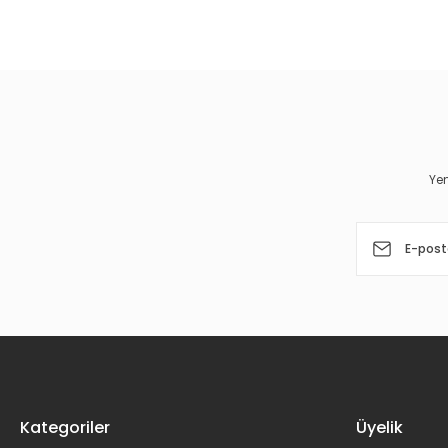
Bu ürünün fiyat bilgisi, resim, ürün açıklamalarında ve diğer 
Görüş ve önerileriniz için teşekkür ederiz.
Ürün resmi kalitesiz, bozuk veya görüntülenemiyor.
Ürün açıklamasında eksik bilgiler bulunuyor.
Ürün bilgilerinde hatalar bulunuyor.
Yen
Ürün fiyatı diğer sitelerden daha pahalı.
Bu ürüne benzer farklı alternatifler olmalı.
Kategoriler
Üyelik