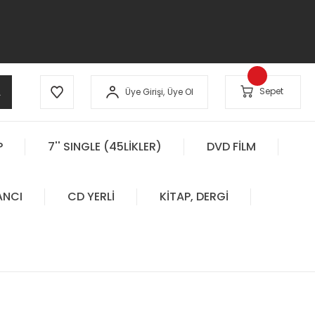
A
Sepet
Üye Girişi,
Üye Ol
P
7'' SINGLE (45LİKLER)
DVD FİLM
ANCI
CD YERLİ
KİTAP, DERGİ