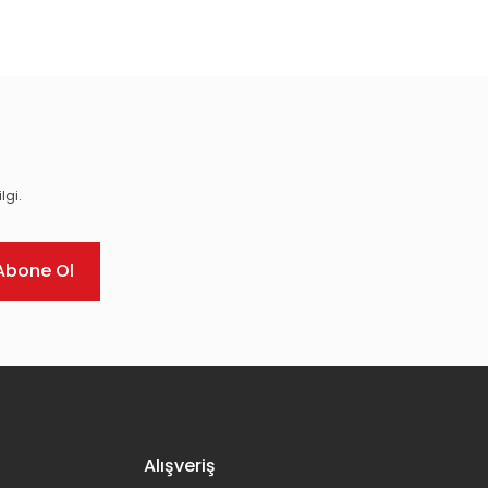
ıza iletebilirsiniz.
lgi.
Abone Ol
Alışveriş