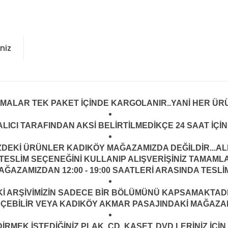
niz
LMALAR TEK PAKET İÇİNDE KARGOLANIR..YANİ HER ÜRÜ
LICI TARAFINDAN AKSİ BELİRTİLMEDİKÇE 24 SAAT İÇ
İZDEKİ ÜRÜNLER KADIKÖY MAĞAZAMIZDA DEĞİLDİR...AL
ESLİM SEÇENEĞİNİ KULLANIP ALIŞVERİŞİNİZ TAMAML
ĞAZAMIZDAN 12:00 - 19:00 SAATLERİ ARASINDA TESLİM
ARŞİVİMİZİN SADECE BİR BÖLÜMÜNÜ KAPSAMAKTADIR.
EÇEBİLİR VEYA KADIKÖY AKMAR PASAJINDAKİ MAĞAZAMI
MEK İSTEDİĞİNİZ PLAK, CD, KASET, DVD LERİNİZ İÇİN 