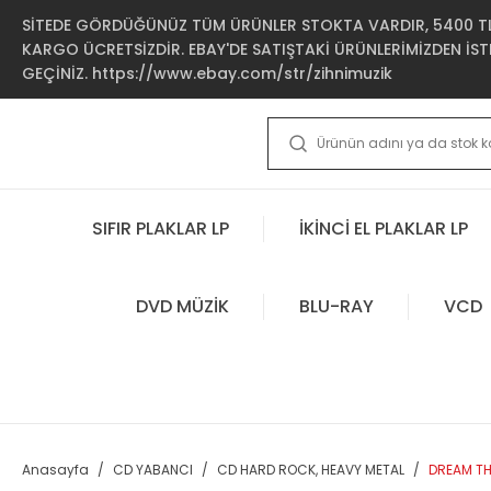
SİTEDE GÖRDÜĞÜNÜZ TÜM ÜRÜNLER STOKTA VARDIR, 5400 TL 
KARGO ÜCRETSİZDİR. EBAY'DE SATIŞTAKİ ÜRÜNLERİMİZDEN İSTE
GEÇİNİZ. https://www.ebay.com/str/zihnimuzik
SIFIR PLAKLAR LP
İKİNCİ EL PLAKLAR LP
DVD MÜZİK
BLU-RAY
VCD
Anasayfa
CD YABANCI
CD HARD ROCK, HEAVY METAL
DREAM TH