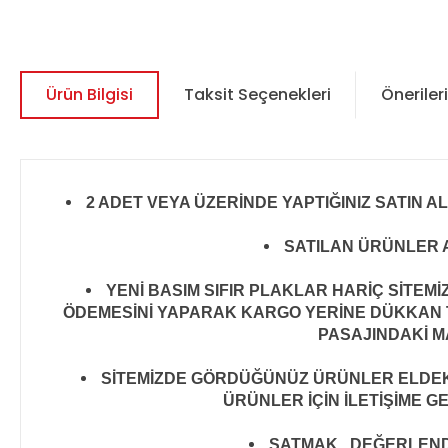
Ürün Bilgisi
Taksit Seçenekleri
Önerileri
2 ADET VEYA ÜZERİNDE YAPTIĞINIZ SATIN A
SATILAN ÜRÜNLER A
YENİ BASIM SIFIR PLAKLAR HARİÇ SİTEM
ÖDEMESİNİ YAPARAK KARGO YERİNE DÜKKAN T
PASAJINDAKİ MA
SİTEMİZDE GÖRDÜĞÜNÜZ ÜRÜNLER ELDEKİ 
ÜRÜNLER İÇİN İLETİŞİME G
SATMAK , DEĞERLENDİR