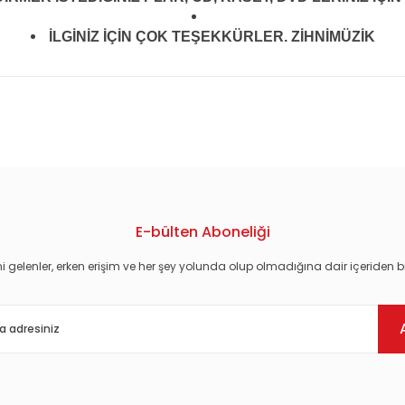
İLGİNİZ İÇİN ÇOK TEŞEKKÜRLER. ZİHNİMÜZİK
konularda yetersiz gördüğünüz noktaları öneri formunu kullanarak tarafım
E-bülten Aboneliği
i gelenler, erken erişim ve her şey yolunda olup olmadığına dair içeriden bi