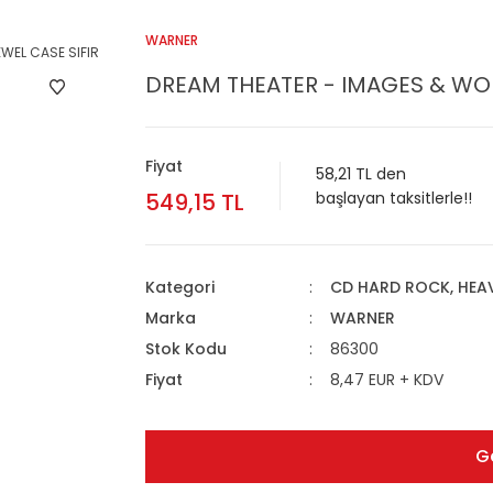
WARNER
DREAM THEATER - IMAGES & WOR
Fiyat
58,21 TL den
549,15 TL
başlayan taksitlerle!!
Kategori
CD HARD ROCK, HEA
Marka
WARNER
Stok Kodu
86300
Fiyat
8,47 EUR + KDV
G