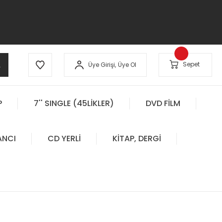
A
Sepet
Üye Girişi,
Üye Ol
P
7'' SINGLE (45LİKLER)
DVD FİLM
ANCI
CD YERLİ
KİTAP, DERGİ