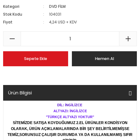
Kategori
DVD FİLM
Stok Kodu
104031
Fiyat
4,24 USD + KDV
Sepete Ekle
Hemen Al
Ürün Bilgisi
DİL: İNGİLİZCE
ALTYAZI: İNGİLİZCE
"TÜRKÇE ALTYAZI YOKTUR"
SİTEMİZDE SATIŞA KOYDUĞUMUZ 2.EL ÜRÜNLER KONDİSYON
OLARAK, ÜRÜN AÇIKLAMALARINDA BİR ŞEY BELİRTİLMEMİŞSE
TEMİZ,SORUNSUZ ÇALIŞIR DURUMDA YA DA KULLANILMAMIŞ SIFIR