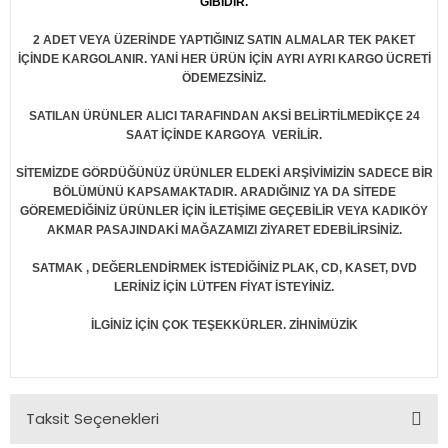
GİBİDİR.
2 ADET VEYA ÜZERİNDE YAPTIĞINIZ SATIN ALMALAR TEK PAKET
İÇİNDE KARGOLANIR. YANİ HER ÜRÜN İÇİN AYRI AYRI KARGO ÜCRETİ
ÖDEMEZSİNİZ.
SATILAN ÜRÜNLER ALICI TARAFINDAN AKSİ BELİRTİLMEDİKÇE 24
SAAT İÇİNDE KARGOYA VERİLİR.
SİTEMİZDE GÖRDÜĞÜNÜZ ÜRÜNLER ELDEKİ ARŞİVİMİZİN SADECE BİR
BÖLÜMÜNÜ KAPSAMAKTADIR. ARADIĞINIZ YA DA SİTEDE
GÖREMEDİĞİNİZ ÜRÜNLER İÇİN İLETİŞİME GEÇEBİLİR VEYA KADIKÖY
AKMAR PASAJINDAKİ MAĞAZAMIZI ZİYARET EDEBİLİRSİNİZ.
SATMAK , DEĞERLENDİRMEK İSTEDİĞİNİZ PLAK, CD, KASET, DVD
LERİNİZ İÇİN LÜTFEN FİYAT İSTEYİNİZ.
İLGİNİZ İÇİN ÇOK TEŞEKKÜRLER. ZİHNİMÜZİK
Taksit Seçenekleri