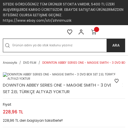
SİTEDE GÖRDÜĞÜNÜZ TÜM ÜRÜNLER STOKTA VARDIR, 5400 TL ÜZERİ
ALIŞVERİŞLERDE KARGO ÜCRETSİZDİR. EBAY'DE SATIŞTAKİ ÜRÜNLERİMİZDEN
İSTEĞİNİZ OLURSA İLETİŞİME GEÇİNİZ.
https://www.ebay.com/str/zihnimuzik
ARA
Anasayfa
DVD FİLM
DOWNTON ABBEY SERIES ONE - MAGGIE SMITH - 3 DVD BOX S
DOWNTON ABBEY SERIES ONE - MAGGIE SMITH - 3 DVD BOX
SET 2.EL TÜRKÇE ALTYAZI YOKTUR
Fiyat
228,96 TL
228,96 TL den başlayan taksitlerle!!