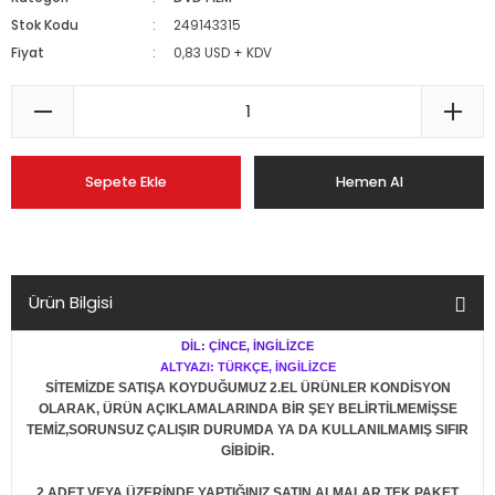
Stok Kodu
249143315
Fiyat
0,83 USD + KDV
Sepete Ekle
Hemen Al
Ürün Bilgisi
DİL: ÇİNCE, İNGİLİZCE
ALTYAZI: TÜRKÇE, İNGİLİZCE
SİTEMİZDE SATIŞA KOYDUĞUMUZ 2.EL ÜRÜNLER KONDİSYON
OLARAK, ÜRÜN AÇIKLAMALARINDA BİR ŞEY BELİRTİLMEMİŞSE
TEMİZ,SORUNSUZ ÇALIŞIR DURUMDA YA DA KULLANILMAMIŞ SIFIR
GİBİDİR.
2 ADET VEYA ÜZERİNDE YAPTIĞINIZ SATIN ALMALAR TEK PAKET