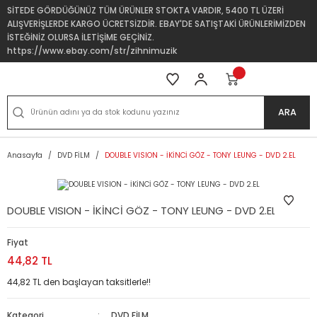
SİTEDE GÖRDÜĞÜNÜZ TÜM ÜRÜNLER STOKTA VARDIR, 5400 TL ÜZERİ
ALIŞVERİŞLERDE KARGO ÜCRETSİZDİR. EBAY'DE SATIŞTAKİ ÜRÜNLERİMİZDEN
İSTEĞİNİZ OLURSA İLETİŞİME GEÇİNİZ.
https://www.ebay.com/str/zihnimuzik
ARA
Anasayfa
DVD FİLM
DOUBLE VISION - İKİNCİ GÖZ - TONY LEUNG - DVD 2.EL
DOUBLE VISION - İKİNCİ GÖZ - TONY LEUNG - DVD 2.EL
Fiyat
44,82 TL
44,82 TL den başlayan taksitlerle!!
Kategori
DVD FİLM