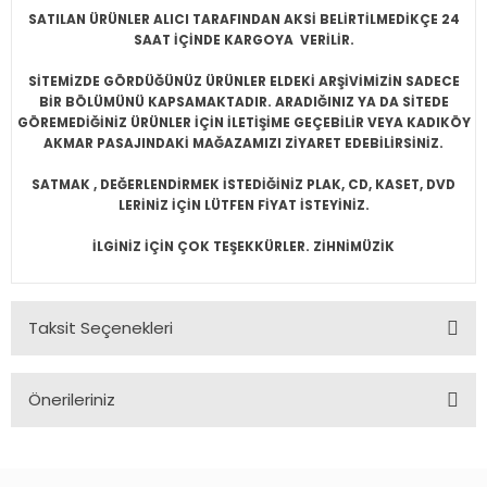
SATILAN ÜRÜNLER ALICI TARAFINDAN AKSİ BELİRTİLMEDİKÇE 24
SAAT İÇİNDE KARGOYA VERİLİR.
SİTEMİZDE GÖRDÜĞÜNÜZ ÜRÜNLER ELDEKİ ARŞİVİMİZİN SADECE
BİR BÖLÜMÜNÜ KAPSAMAKTADIR. ARADIĞINIZ YA DA SİTEDE
GÖREMEDİĞİNİZ ÜRÜNLER İÇİN İLETİŞİME GEÇEBİLİR VEYA KADIKÖY
AKMAR PASAJINDAKİ MAĞAZAMIZI ZİYARET EDEBİLİRSİNİZ.
SATMAK , DEĞERLENDİRMEK İSTEDİĞİNİZ PLAK, CD, KASET, DVD
LERİNİZ İÇİN LÜTFEN FİYAT İSTEYİNİZ.
İLGİNİZ İÇİN ÇOK TEŞEKKÜRLER. ZİHNİMÜZİK
Taksit Seçenekleri
Önerileriniz
Bu ürünün fiyat bilgisi, resim, ürün açıklamalarında ve diğer
konularda yetersiz gördüğünüz noktaları öneri formunu
kullanarak tarafımıza iletebilirsiniz.