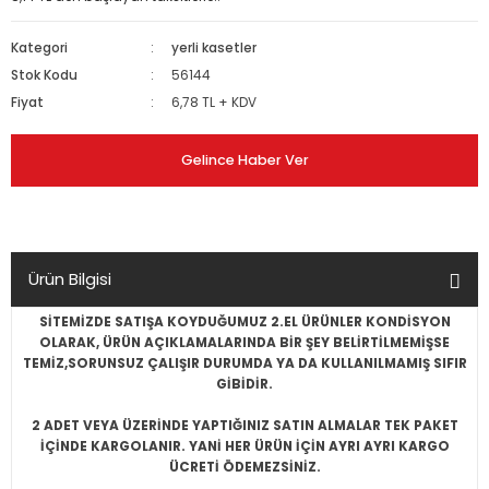
Kategori
yerli kasetler
Stok Kodu
56144
Fiyat
6,78 TL + KDV
Gelince Haber Ver
Ürün Bilgisi
SİTEMİZDE SATIŞA KOYDUĞUMUZ 2.EL ÜRÜNLER KONDİSYON
OLARAK, ÜRÜN AÇIKLAMALARINDA BİR ŞEY BELİRTİLMEMİŞSE
TEMİZ,SORUNSUZ ÇALIŞIR DURUMDA YA DA KULLANILMAMIŞ SIFIR
GİBİDİR.
2 ADET VEYA ÜZERİNDE YAPTIĞINIZ SATIN ALMALAR TEK PAKET
İÇİNDE KARGOLANIR. YANİ HER ÜRÜN İÇİN AYRI AYRI KARGO
ÜCRETİ ÖDEMEZSİNİZ.