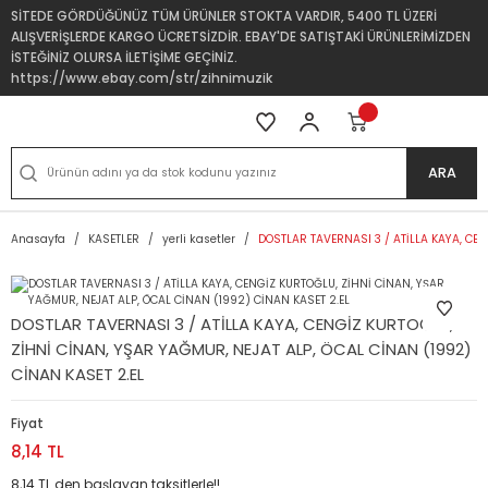
SİTEDE GÖRDÜĞÜNÜZ TÜM ÜRÜNLER STOKTA VARDIR, 5400 TL ÜZERİ
ALIŞVERİŞLERDE KARGO ÜCRETSİZDİR. EBAY'DE SATIŞTAKİ ÜRÜNLERİMİZDEN
İSTEĞİNİZ OLURSA İLETİŞİME GEÇİNİZ.
https://www.ebay.com/str/zihnimuzik
ARA
Anasayfa
KASETLER
yerli kasetler
DOSTLAR TAVERNASI 3 / ATİLLA KAYA, CEN
DOSTLAR TAVERNASI 3 / ATİLLA KAYA, CENGİZ KURTOĞLU,
ZİHNİ CİNAN, YŞAR YAĞMUR, NEJAT ALP, ÖCAL CİNAN (1992)
CİNAN KASET 2.EL
Fiyat
8,14 TL
8,14 TL den başlayan taksitlerle!!