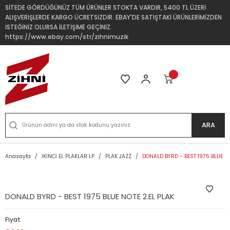
SİTEDE GÖRDÜĞÜNÜZ TÜM ÜRÜNLER STOKTA VARDIR, 5400 TL ÜZERİ
ALIŞVERİŞLERDE KARGO ÜCRETSİZDİR. EBAY'DE SATIŞTAKİ ÜRÜNLERİMİZDEN
İSTEĞİNİZ OLURSA İLETİŞİME GEÇİNİZ.
https://www.ebay.com/str/zihnimuzik
ARA
Anasayfa
İKİNCİ EL PLAKLAR LP
PLAK JAZZ
DONALD BYRD - BEST 1975 BLUE NO
DONALD BYRD - BEST 1975 BLUE NOTE 2.EL PLAK
Fiyat