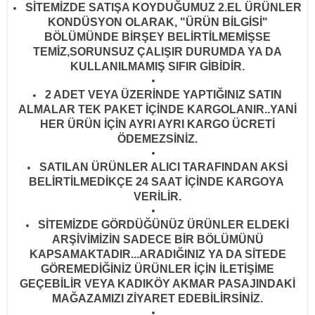
SİTEMİZDE SATIŞA KOYDUĞUMUZ 2.EL ÜRÜNLER
KONDÜSYON OLARAK, "ÜRÜN BİLGİSİ"
BÖLÜMÜNDE BİRŞEY BELİRTİLMEMİŞSE
TEMİZ,SORUNSUZ ÇALIŞIR DURUMDA YA DA
KULLANILMAMIŞ SIFIR GİBİDİR
.
2 ADET VEYA ÜZERİNDE YAPTIĞINIZ SATIN
ALMALAR TEK PAKET İÇİNDE KARGOLANIR..YANİ
HER ÜRÜN İÇİN AYRI AYRI KARGO ÜCRETİ
ÖDEMEZSİNİZ.
SATILAN ÜRÜNLER ALICI TARAFINDAN AKSİ
BELİRTİLMEDİKÇE 24 SAAT İÇİNDE KARGOYA
VERİLİR
.
SİTEMİZDE GÖRDÜĞÜNÜZ ÜRÜNLER ELDEKİ
ARŞİVİMİZİN SADECE BİR BÖLÜMÜNÜ
KAPSAMAKTADIR...ARADIĞINIZ YA DA SİTEDE
GÖREMEDİĞİNİZ ÜRÜNLER İÇİN İLETİŞİME
GEÇEBİLİR VEYA KADIKÖY AKMAR PASAJINDAKİ
MAĞAZAMIZI ZİYARET EDEBİLİRSİNİZ.