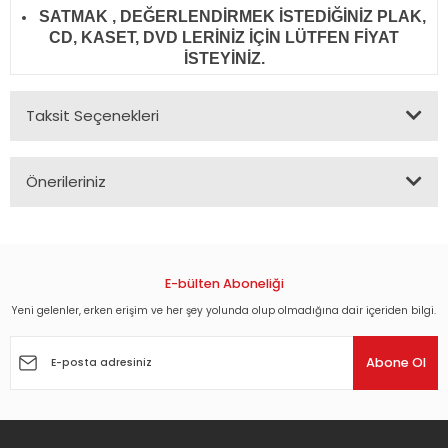
SATMAK , DEĞERLENDİRMEK İSTEDİĞİNİZ PLAK,
CD, KASET, DVD LERİNİZ İÇİN LÜTFEN FİYAT
İSTEYİNİZ.
Taksit Seçenekleri
Önerileriniz
Bu ürünün fiyat bilgisi, resim, ürün açıklamalarında ve diğer
konularda yetersiz gördüğünüz noktaları öneri formunu
kullanarak tarafımıza iletebilirsiniz.
Görüş ve önerileriniz için teşekkür ederiz.
E-bülten Aboneliği
Yeni gelenler, erken erişim ve her şey yolunda olup olmadığına dair içeriden bilgi.
Ürün resmi kalitesiz, bozuk veya görüntülenemiyor.
Ürün açıklamasında eksik bilgiler bulunuyor.
Abone Ol
Ürün bilgilerinde hatalar bulunuyor.
Ürün fiyatı diğer sitelerden daha pahalı.
Bu ürüne benzer farklı alternatifler olmalı.