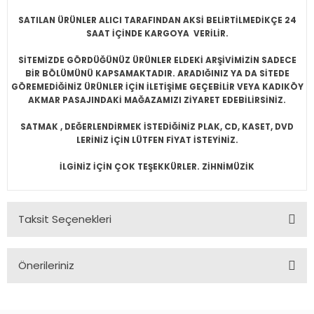
SATILAN ÜRÜNLER ALICI TARAFINDAN AKSİ BELİRTİLMEDİKÇE 24
SAAT İÇİNDE KARGOYA VERİLİR.
SİTEMİZDE GÖRDÜĞÜNÜZ ÜRÜNLER ELDEKİ ARŞİVİMİZİN SADECE
BİR BÖLÜMÜNÜ KAPSAMAKTADIR. ARADIĞINIZ YA DA SİTEDE
GÖREMEDİĞİNİZ ÜRÜNLER İÇİN İLETİŞİME GEÇEBİLİR VEYA KADIKÖY
AKMAR PASAJINDAKİ MAĞAZAMIZI ZİYARET EDEBİLİRSİNİZ.
SATMAK , DEĞERLENDİRMEK İSTEDİĞİNİZ PLAK, CD, KASET, DVD
LERİNİZ İÇİN LÜTFEN FİYAT İSTEYİNİZ.
İLGİNİZ İÇİN ÇOK TEŞEKKÜRLER. ZİHNİMÜZİK
Taksit Seçenekleri
Önerileriniz
Bu ürünün fiyat bilgisi, resim, ürün açıklamalarında ve diğer
konularda yetersiz gördüğünüz noktaları öneri formunu