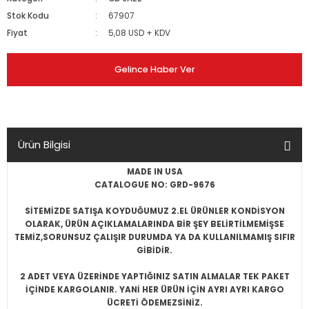
Stok Kodu
67907
Fiyat
5,08 USD + KDV
Gelince Haber Ver
Ürün Bilgisi
MADE IN USA
CATALOGUE NO: GRD-9676
SİTEMİZDE SATIŞA KOYDUĞUMUZ 2.EL ÜRÜNLER KONDİSYON
OLARAK, ÜRÜN AÇIKLAMALARINDA BİR ŞEY BELİRTİLMEMİŞSE
TEMİZ,SORUNSUZ ÇALIŞIR DURUMDA YA DA KULLANILMAMIŞ SIFIR
GİBİDİR.
2 ADET VEYA ÜZERİNDE YAPTIĞINIZ SATIN ALMALAR TEK PAKET
İÇİNDE KARGOLANIR. YANİ HER ÜRÜN İÇİN AYRI AYRI KARGO
ÜCRETİ ÖDEMEZSİNİZ.