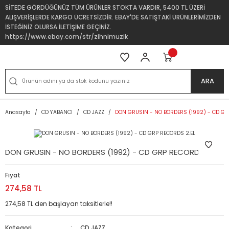
SİTEDE GÖRDÜĞÜNÜZ TÜM ÜRÜNLER STOKTA VARDIR, 5400 TL ÜZERİ
ALIŞVERİŞLERDE KARGO ÜCRETSİZDİR. EBAY'DE SATIŞTAKİ ÜRÜNLERİMİZDEN
İSTEĞİNİZ OLURSA İLETİŞİME GEÇİNİZ.
https://www.ebay.com/str/zihnimuzik
ARA
Anasayfa
CD YABANCI
CD JAZZ
DON GRUSIN - NO BORDERS (1992) - CD GR
DON GRUSIN - NO BORDERS (1992) - CD GRP RECORDS 2.EL
Fiyat
274,58 TL
274,58 TL den başlayan taksitlerle!!
Kategori
CD JAZZ