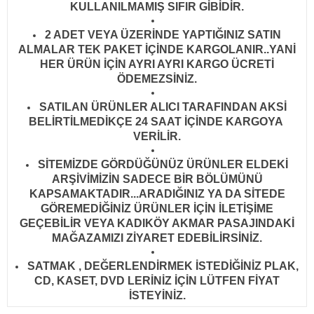
KULLANILMAMIŞ SIFIR GİBİDİR
.
2 ADET VEYA ÜZERİNDE YAPTIĞINIZ SATIN
ALMALAR TEK PAKET İÇİNDE KARGOLANIR..YANİ
HER ÜRÜN İÇİN AYRI AYRI KARGO ÜCRETİ
ÖDEMEZSİNİZ.
SATILAN ÜRÜNLER ALICI TARAFINDAN AKSİ
BELİRTİLMEDİKÇE 24 SAAT İÇİNDE KARGOYA
VERİLİR
.
SİTEMİZDE GÖRDÜĞÜNÜZ ÜRÜNLER ELDEKİ
ARŞİVİMİZİN SADECE BİR BÖLÜMÜNÜ
KAPSAMAKTADIR...ARADIĞINIZ YA DA SİTEDE
GÖREMEDİĞİNİZ ÜRÜNLER İÇİN İLETİŞİME
GEÇEBİLİR VEYA KADIKÖY AKMAR PASAJINDAKİ
MAĞAZAMIZI ZİYARET EDEBİLİRSİNİZ.
SATMAK , DEĞERLENDİRMEK İSTEDİĞİNİZ PLAK,
CD, KASET, DVD LERİNİZ İÇİN LÜTFEN FİYAT
İSTEYİNİZ.