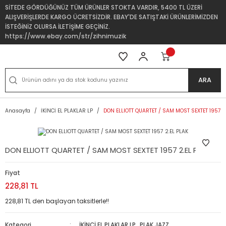
SİTEDE GÖRDÜĞÜNÜZ TÜM ÜRÜNLER STOKTA VARDIR, 5400 TL ÜZERİ
ALIŞVERİŞLERDE KARGO ÜCRETSİZDİR. EBAY'DE SATIŞTAKİ ÜRÜNLERİMİZDEN
İSTEĞİNİZ OLURSA İLETİŞİME GEÇİNİZ.
https://www.ebay.com/str/zihnimuzik
ARA
Anasayfa
İKİNCİ EL PLAKLAR LP
DON ELLIOTT QUARTET / SAM MOST SEXTET 1957 2
DON ELLIOTT QUARTET / SAM MOST SEXTET 1957 2.EL PLAK
Fiyat
228,81 TL
228,81 TL den başlayan taksitlerle!!
Kategori
İKİNCİ EL PLAKLAR LP
,
PLAK JAZZ