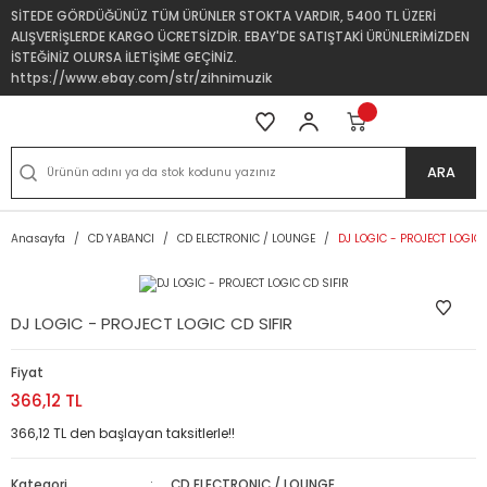
SİTEDE GÖRDÜĞÜNÜZ TÜM ÜRÜNLER STOKTA VARDIR, 5400 TL ÜZERİ
ALIŞVERİŞLERDE KARGO ÜCRETSİZDİR. EBAY'DE SATIŞTAKİ ÜRÜNLERİMİZDEN
İSTEĞİNİZ OLURSA İLETİŞİME GEÇİNİZ.
https://www.ebay.com/str/zihnimuzik
ARA
Anasayfa
CD YABANCI
CD ELECTRONIC / LOUNGE
DJ LOGIC - PROJECT LOGIC 
DJ LOGIC - PROJECT LOGIC CD SIFIR
Fiyat
366,12 TL
366,12 TL den başlayan taksitlerle!!
Kategori
CD ELECTRONIC / LOUNGE