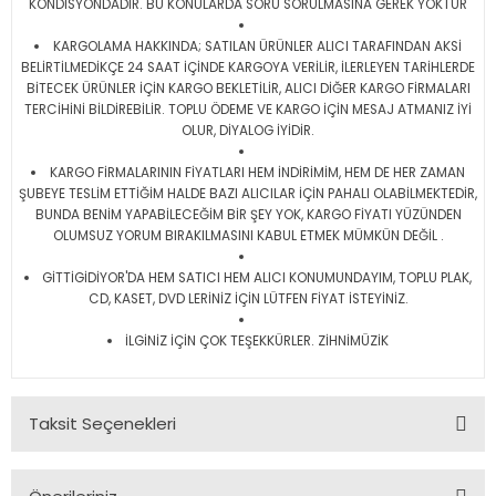
KONDİSYONDADIR. BU KONULARDA SORU SORULMASINA GEREK YOKTUR
KARGOLAMA HAKKINDA; SATILAN ÜRÜNLER ALICI TARAFINDAN AKSİ
BELİRTİLMEDİKÇE 24 SAAT İÇİNDE KARGOYA VERİLİR, İLERLEYEN TARİHLERDE
BİTECEK ÜRÜNLER İÇİN KARGO BEKLETİLİR, ALICI DİĞER KARGO FİRMALARI
TERCİHİNİ BİLDİREBİLİR. TOPLU ÖDEME VE KARGO İÇİN MESAJ ATMANIZ İYİ
OLUR, DİYALOG İYİDİR.
KARGO FİRMALARININ FİYATLARI HEM İNDİRİMİM, HEM DE HER ZAMAN
ŞUBEYE TESLİM ETTİĞİM HALDE BAZI ALICILAR İÇİN PAHALI OLABİLMEKTEDİR,
BUNDA BENİM YAPABİLECEĞİM BİR ŞEY YOK, KARGO FİYATI YÜZÜNDEN
OLUMSUZ YORUM BIRAKILMASINI KABUL ETMEK MÜMKÜN DEĞİL .
GİTTİGİDİYOR'DA HEM SATICI HEM ALICI KONUMUNDAYIM, TOPLU PLAK,
CD, KASET, DVD LERİNİZ İÇİN LÜTFEN FİYAT İSTEYİNİZ.
İLGİNİZ İÇİN ÇOK TEŞEKKÜRLER. ZİHNİMÜZİK
Taksit Seçenekleri