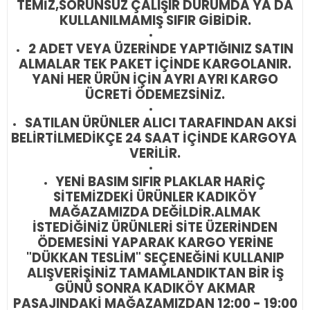
TEMİZ,SORUNSUZ ÇALIŞIR DURUMDA YA DA
KULLANILMAMIŞ SIFIR GİBİDİR.
2 ADET VEYA ÜZERİNDE YAPTIĞINIZ SATIN
ALMALAR TEK PAKET İÇİNDE KARGOLANIR.
YANİ HER ÜRÜN İÇİN AYRI AYRI KARGO
ÜCRETİ ÖDEMEZSİNİZ.
SATILAN ÜRÜNLER ALICI TARAFINDAN AKSİ
BELİRTİLMEDİKÇE 24 SAAT İÇİNDE KARGOYA
VERİLİR.
YENİ BASIM SIFIR PLAKLAR HARİÇ
SİTEMİZDEKİ ÜRÜNLER KADIKÖY
MAĞAZAMIZDA DEĞİLDİR.
ALMAK
İSTEDİĞİNİZ ÜRÜNLERİ SİTE ÜZERİNDEN
ÖDEMESİNİ YAPARAK KARGO YERİNE
"DÜKKAN TESLİM" SEÇENEĞİNİ KULLANIP
ALIŞVERİŞİNİZ TAMAMLANDIKTAN BİR İŞ
GÜNÜ SONRA KADIKÖY AKMAR
PASAJINDAKİ MAĞAZAMIZDAN 12:00 - 19:00