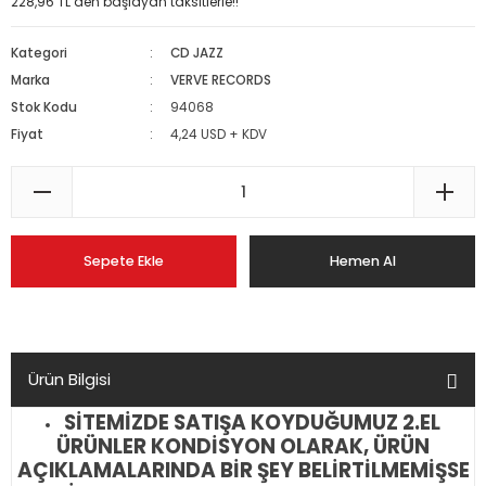
228,96 TL den başlayan taksitlerle!!
Kategori
CD JAZZ
Marka
VERVE RECORDS
Stok Kodu
94068
Fiyat
4,24 USD + KDV
Sepete Ekle
Hemen Al
Ürün Bilgisi
SİTEMİZDE SATIŞA KOYDUĞUMUZ 2.EL
ÜRÜNLER KONDİSYON OLARAK, ÜRÜN
AÇIKLAMALARINDA BİR ŞEY BELİRTİLMEMİŞSE