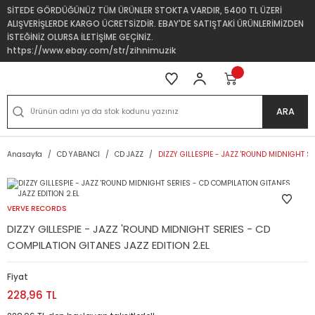
SİTEDE GÖRDÜĞÜNÜZ TÜM ÜRÜNLER STOKTA VARDIR, 5400 TL ÜZERİ
ALIŞVERİŞLERDE KARGO ÜCRETSİZDİR. EBAY'DE SATIŞTAKİ ÜRÜNLERİMİZDEN
İSTEĞİNİZ OLURSA İLETİŞİME GEÇİNİZ.
https://www.ebay.com/str/zihnimuzik
ARA
Anasayfa
CD YABANCI
CD JAZZ
DIZZY GILLESPIE - JAZZ 'ROUND MIDNIGHT SE
VERVE RECORDS
DIZZY GILLESPIE - JAZZ 'ROUND MIDNIGHT SERIES - CD
COMPILATION GITANES JAZZ EDITION 2.EL
Fiyat
228,96 TL