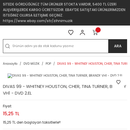
SİTEDE GÖRDÜĞÜNÜZ TÜM ÜRÜNLER STOKTA VARDIR, 5400 TL ÜZERİ
ALIŞVERİŞLERDE KARGO ÜCRETSİZDİR. EBAY'DE SATIŞTAKİ ÜRÜNLERİMİZDEN
İSTEĞİNİZ OLURSA İLETİŞİME GEÇİNİZ.
https://www.ebay.com/str/zihnimuzik
ARA
Anasayfa
DVD MÜZİK
POP
DIVAS 99 - WHITNEY HOUSTON, CHER, TINA TURNE
DIVAS 99 - WHITNEY HOUSTON, CHER, TINA TURNER, BRANDY
VH1 - DVD 2.EL
Fiyat
15,25 TL
15,25 TL den başlayan taksitlerle!!