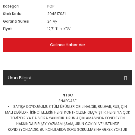
Kategori
POP
Stok Kodu
204817031
Garanti Süresi
24 Ay
Fiyat
12,71 TL + KDV
Gelince Haber Ver
Ürün Bilgisi
NTSC
SNAPCASE
SATIŞA KOYDUĞUMUZ TÜM ÜRÜNLER ORİJİNALDİR, BULGAR, RUS, ÇİN
MALI DEĞİLDİR, İKİNCİ ELLERİN HEPSİ KONTROLDEN GEÇMİŞTİR, HEPSİ YA ÇOK
TEMİZDİR YA DA SIFIRA YAKINDIR. ÜRÜN AÇIKLAMASINDA KONDİSYON
HAKKINDA BİR ŞEY YAZMAMIŞSAM, ÜRÜN ÇOK İYİ VE ÜSTÜNDE
KONDİSYONDADIR. BU KONULARDA SORU SORULMASINA GEREK YOKTUR