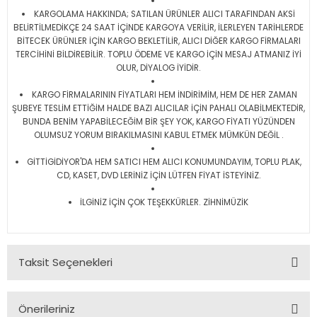
KARGOLAMA HAKKINDA; SATILAN ÜRÜNLER ALICI TARAFINDAN AKSİ
BELİRTİLMEDİKÇE 24 SAAT İÇİNDE KARGOYA VERİLİR, İLERLEYEN TARİHLERDE
BİTECEK ÜRÜNLER İÇİN KARGO BEKLETİLİR, ALICI DİĞER KARGO FİRMALARI
TERCİHİNİ BİLDİREBİLİR. TOPLU ÖDEME VE KARGO İÇİN MESAJ ATMANIZ İYİ
OLUR, DİYALOG İYİDİR.
KARGO FİRMALARININ FİYATLARI HEM İNDİRİMİM, HEM DE HER ZAMAN
ŞUBEYE TESLİM ETTİĞİM HALDE BAZI ALICILAR İÇİN PAHALI OLABİLMEKTEDİR,
BUNDA BENİM YAPABİLECEĞİM BİR ŞEY YOK, KARGO FİYATI YÜZÜNDEN
OLUMSUZ YORUM BIRAKILMASINI KABUL ETMEK MÜMKÜN DEĞİL .
GİTTİGİDİYOR'DA HEM SATICI HEM ALICI KONUMUNDAYIM, TOPLU PLAK,
CD, KASET, DVD LERİNİZ İÇİN LÜTFEN FİYAT İSTEYİNİZ.
İLGİNİZ İÇİN ÇOK TEŞEKKÜRLER. ZİHNİMÜZİK
Taksit Seçenekleri
Önerileriniz