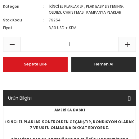
Kategori
İKİNCİ EL PLAKLAR LP
,
PLAK EASY LISTENING,
OLDIES, CHRISTMAS
,
KAMPANYA PLAKLAR
Stok Kodu
79254
Fiyat
3,39 USD + KDV
Sepete Ekle
Hemen Al
Ürün Bilgisi
AMERİKA BASKI
İKİNCİ EL PLAKLAR KONTROLDEN GEÇMİŞTİR, KONDİSYON OLARAK
7 VE ÜSTÜ OLMASINA DİKKAT EDİYORUZ.