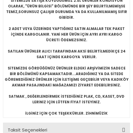
SİTEMİZDE SATIŞA KOYDUĞUMUZ 2.EL ÜRÜNLER KONDİSYON
OLARAK, "ÜRÜN BİLGİSİ" BÖLÜMÜNDE BİR ŞEY BELİRTİLMEMİŞSE
TEMİZ,SORUNSUZ ÇALIŞIR DURUMDA YA DA KULLANILMAMIŞ SIFIR
GİBİDİR.
2 ADET VEYA ÜZERİNDE YAPTIĞINIZ SATIN ALMALAR TEK PAKET
İÇİNDE KARGOLANIR. YANİ HER ÜRÜN İÇİN AYRI AYRI KARGO
ÜCRETİ ÖDEMEZSİNİZ.
SATILAN ÜRÜNLER ALICI TARAFINDAN AKSİ BELİRTİLMEDİKÇE 24
SAAT İÇİNDE KARGOYA VERİLİR.
SİTEMİZDE GÖRDÜĞÜNÜZ ÜRÜNLER ELDEKİ ARŞİVİMİZİN SADECE
BİR BÖLÜMÜNÜ KAPSAMAKTADIR...ARADIĞINIZ YA DA SİTEDE
GÖREMEDİĞİNİZ ÜRÜNLER İÇİN İLETİŞİME GEÇEBİLİR VEYA KADIKÖY
AKMAR PASAJINDAKİ MAĞAZAMIZI ZİYARET EDEBİLİRSİNİZ.
SATMAK , DEĞERLENDİRMEK İSTEDİĞİNİZ PLAK, CD, KASET, DVD
LERİNİZ İÇİN LÜTFEN FİYAT İSTEYİNİZ.
İLGİNİZ İÇİN ÇOK TEŞEKKÜRLER. ZİHNİMÜZİK
Taksit Seçenekleri