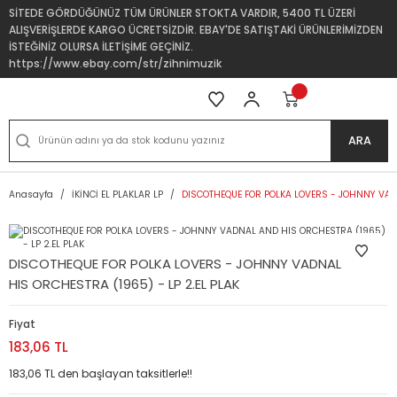
SİTEDE GÖRDÜĞÜNÜZ TÜM ÜRÜNLER STOKTA VARDIR, 5400 TL ÜZERİ
ALIŞVERİŞLERDE KARGO ÜCRETSİZDİR. EBAY'DE SATIŞTAKİ ÜRÜNLERİMİZDEN
İSTEĞİNİZ OLURSA İLETİŞİME GEÇİNİZ.
https://www.ebay.com/str/zihnimuzik
ARA
Anasayfa
İKİNCİ EL PLAKLAR LP
DISCOTHEQUE FOR POLKA LOVERS - JOHNNY VADN
DISCOTHEQUE FOR POLKA LOVERS - JOHNNY VADNAL AND
HIS ORCHESTRA (1965) - LP 2.EL PLAK
Fiyat
183,06 TL
183,06 TL den başlayan taksitlerle!!