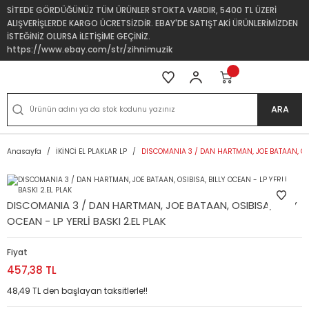
SİTEDE GÖRDÜĞÜNÜZ TÜM ÜRÜNLER STOKTA VARDIR, 5400 TL ÜZERİ
ALIŞVERİŞLERDE KARGO ÜCRETSİZDİR. EBAY'DE SATIŞTAKİ ÜRÜNLERİMİZDEN
İSTEĞİNİZ OLURSA İLETİŞİME GEÇİNİZ.
https://www.ebay.com/str/zihnimuzik
ARA
Anasayfa
İKİNCİ EL PLAKLAR LP
DISCOMANIA 3 / DAN HARTMAN, JOE BATAAN, OSIB
DISCOMANIA 3 / DAN HARTMAN, JOE BATAAN, OSIBISA, BILLY
OCEAN - LP YERLİ BASKI 2.EL PLAK
Fiyat
457,38 TL
48,49 TL den başlayan taksitlerle!!