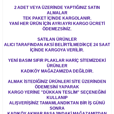
2 ADET VEYA ÜZERİNDE YAPTIĞINIZ SATIN
ALMALAR
TEK PAKET İÇİNDE KARGOLANIR.
YANİ HER ÜRÜN İÇİN AYRI AYRI KARGO ÜCRETİ
ÖDEMEZSİNİZ.
SATILAN ÜRÜNLER
ALICI TARAFINDAN AKSİ BELİRTİLMEDİKÇE 24 SAAT
İÇİNDE KARGOYA VERİLİR.
YENİ BASIM SIFIR PLAKLAR HARİÇ SİTEMİZDEKİ
ÜRÜNLER
KADIKÖY MAĞAZAMIZDA DEĞİLDİR.
ALMAK İSTEDİĞİNİZ ÜRÜNLERİ SİTE ÜZERİNDEN
ÖDEMESİNİ YAPARAK
KARGO YERİNE "DÜKKAN TESLİM" SEÇENEĞİNİ
KULLANIP
ALIŞVERİŞİNİZ TAMAMLANDIKTAN BİR İŞ GÜNÜ
SONRA
KADIKÖY AKMAR PASAJINDAKİ MAĞAZAMIZDAN