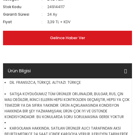
Stok Kodu
249144117
Garanti Süresi
24 Ay
Fiyat
3,39 TL + KDV
Gelince Haber Ver
Ürün Bilgisi
DİL: FRANSIZCA, TÜRKÇE; ALTYAZI: TÜRKÇE
SATIŞA KOYDUĞUMUZ TÜM ÜRÜNLER ORİJİNALDİR, BULGAR, RUS, ÇİN
MALI DEĞİLDİR, İKİNCİ ELLERİN HEPSİ KONTROLDEN GEÇMİŞTİR, HEPSİ YA ÇOK
TEMİZDİR YA DA SIFIRA YAKINDIR. ÜRÜN AÇIKLAMASINDA KONDİSYON
HAKKINDA BİR ŞEY YAZMAMIŞSAM, ÜRÜN ÇOK İYİ VE ÜSTÜNDE
KONDİSYONDADIR. BU KONULARDA SORU SORULMASINA GEREK YOKTUR
KARGOLAMA HAKKINDA; SATILAN ÜRÜNLER ALICI TARAFINDAN AKSİ
BELİRTİLMEDİKÇE 24 SAAT İÇİNDE KARGOYA VERİLİR, İLERLEYEN TARİHLERDE