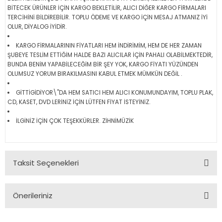
BİTECEK ÜRÜNLER İÇİN KARGO BEKLETİLİR, ALICI DİĞER KARGO FİRMALARI
TERCİHİNİ BİLDİREBİLİR. TOPLU ÖDEME VE KARGO İÇİN MESAJ ATMANIZ İYİ
OLUR, DİYALOG İYİDİR.
KARGO FİRMALARININ FİYATLARI HEM İNDİRİMİM, HEM DE HER ZAMAN
ŞUBEYE TESLİM ETTİĞİM HALDE BAZI ALICILAR İÇİN PAHALI OLABİLMEKTEDİR,
BUNDA BENİM YAPABİLECEĞİM BİR ŞEY YOK, KARGO FİYATI YÜZÜNDEN
OLUMSUZ YORUM BIRAKILMASINI KABUL ETMEK MÜMKÜN DEĞİL .
GİTTİGİDİYOR\"DA HEM SATICI HEM ALICI KONUMUNDAYIM, TOPLU PLAK,
CD, KASET, DVD LERİNİZ İÇİN LÜTFEN FİYAT İSTEYİNİZ.
İLGİNİZ İÇİN ÇOK TEŞEKKÜRLER. ZİHNİMÜZİK
Taksit Seçenekleri
Önerileriniz
Bu ürünün fiyat bilgisi, resim, ürün açıklamalarında ve diğer