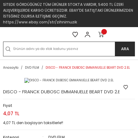
SİTEDE GÖRDÜĞÜNÜZ TÜM ÜRÜNLER STOKTA VARDIR, 5400 TL ÜZERİ
ALIŞVERİŞLERDE KARGO ÜCRETSİZDİR. EBAY'DE SATIŞTAKİ ÜRÜNLERİMİZDEN
İSTEĞİNİZ OLURSA İLETİŞİME GEÇİNİZ.
https://www.ebay.com/str/zihnimuzik
ARA
Anasayfa
DVD FİLM
DISCO - FRANCK DUBOSC EMMANUELLE BEART DVD 2.EL
DISCO - FRANCK DUBOSC EMMANUELLE BEART DVD 2.EL
Fiyat
4,07 TL
4,07 TL den başlayan taksitlerle!!
Kategori
DVD FİLM