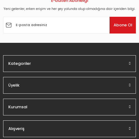
E-bülten Aboneliği
Yeni gelenler, erken erişim ve her şey yolunda olup olmadığına dair içeriden bilgi.
Ürün resmi kalitesiz, bozuk veya görüntülenemiyor.
Ürün açıklamasında eksik bilgiler bulunuyor.
Abone Ol
Ürün bilgilerinde hatalar bulunuyor.
Ürün fiyatı diğer sitelerden daha pahalı.
Bu ürüne benzer farklı alternatifler olmalı.
Kategoriler
Üyelik
Gönder
Kurumsal
Alışveriş