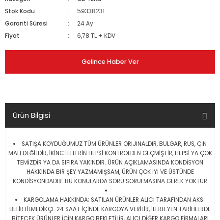
Stok Kodu
59338231
Garanti Süresi
24 Ay
Fiyat
6,78 TL + KDV
Gelince Haber Ver
Ürün Bilgisi
SATIŞA KOYDUĞUMUZ TÜM ÜRÜNLER ORİJİNALDİR, BULGAR, RUS, ÇİN
MALI DEĞİLDİR, İKİNCİ ELLERİN HEPSİ KONTROLDEN GEÇMİŞTİR, HEPSİ YA ÇOK
TEMİZDİR YA DA SIFIRA YAKINDIR. ÜRÜN AÇIKLAMASINDA KONDİSYON
HAKKINDA BİR ŞEY YAZMAMIŞSAM, ÜRÜN ÇOK İYİ VE ÜSTÜNDE
KONDİSYONDADIR. BU KONULARDA SORU SORULMASINA GEREK YOKTUR
KARGOLAMA HAKKINDA; SATILAN ÜRÜNLER ALICI TARAFINDAN AKSİ
BELİRTİLMEDİKÇE 24 SAAT İÇİNDE KARGOYA VERİLİR, İLERLEYEN TARİHLERDE
BİTECEK ÜRÜNLER İÇİN KARGO BEKLETİLİR, ALICI DİĞER KARGO FİRMALARI