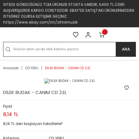
SİTEDE GÖRDÜĞÜNÜZ TÜM ÜRÜNLER STOKTA VARDIR, 5400 TL ÜZERİ
ALIŞVERİŞLERDE KARGO ÜCRETSİZDİR. EBAY'DE SATIŞTAKİ ÜRÜNLERİMİZDEN
İSTEĞİNİZ OLURSA İLETİŞİME GEÇİNİZ.
https://www.ebay.com/str/zihnimuzik
ARA
Anasayfa
CD YERLİ
DİLEK BUDAK - CANIM CD 2.EL
DİLEK BUDAK - CANIM CD 2.EL
Fiyat
8,14 TL
8,14 TL den başlayan taksitlerle!!
Kategori
CD YERLİ