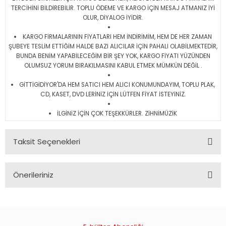
TERCİHİNİ BİLDİREBİLİR. TOPLU ÖDEME VE KARGO İÇİN MESAJ ATMANIZ İYİ
OLUR, DİYALOG İYİDİR.
KARGO FİRMALARININ FİYATLARI HEM İNDİRİMİM, HEM DE HER ZAMAN
ŞUBEYE TESLİM ETTİĞİM HALDE BAZI ALICILAR İÇİN PAHALI OLABİLMEKTEDİR,
BUNDA BENİM YAPABİLECEĞİM BİR ŞEY YOK, KARGO FİYATI YÜZÜNDEN
OLUMSUZ YORUM BIRAKILMASINI KABUL ETMEK MÜMKÜN DEĞİL .
GİTTİGİDİYOR'DA HEM SATICI HEM ALICI KONUMUNDAYIM, TOPLU PLAK,
CD, KASET, DVD LERİNİZ İÇİN LÜTFEN FİYAT İSTEYİNİZ.
İLGİNİZ İÇİN ÇOK TEŞEKKÜRLER. ZİHNİMÜZİK
Taksit Seçenekleri
Önerileriniz
Bu ürünün fiyat bilgisi, resim, ürün açıklamalarında ve diğer
konularda yetersiz gördüğünüz noktaları öneri formunu
kullanarak tarafımıza iletebilirsiniz.
Görüş ve önerileriniz için teşekkür ederiz.